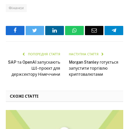
Фінанси
Facebook
Twitter
LinkedIn
WhatsApp
Email
Teleg
ПОПЕРЕДНЯ СТАТТЯ
НАСТУПНА СТАТТЯ
SAP та OpenAI запускають
Morgan Stanley готується
ШІ-проєкт для
запустити торгівлю
держсектору Німеччини
криптовалютами
СХОЖІ СТАТТІ