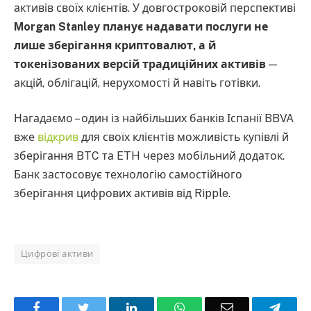
активів своїх клієнтів. У довгостроковій перспективі
Morgan Stanley планує надавати послуги не
лише зберігання криптовалют, а й
токенізованих версій традиційних активів
—
акцій, облігацій, нерухомості й навіть готівки.
Нагадаємо – один із найбільших банків Іспанії BBVA
вже
відкрив
для своїх клієнтів можливість купівлі й
зберігання BTC та ETH через мобільний додаток.
Банк застосовує технологію самостійного
зберігання цифрових активів від Ripple.
Цифрові активи
Facebook
Twitter
LinkedIn
WhatsApp
Email
Teleg