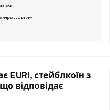
уватись
.
ія через соц. мережі
ає EURI, стейблкоїн з
 що відповідає