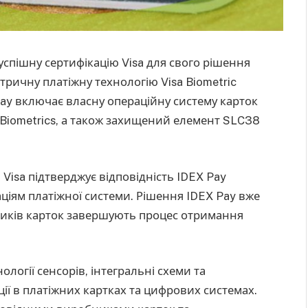
успішну сертифікацію Visa для свого рішення
ричну платіжну технологію Visa Biometric
 Pay включає власну операційну систему карток
X Biometrics, а також захищений елемент SLC38
я Visa підтверджує відповідність IDEX Pay
іям платіжної системи. Рішення IDEX Pay вже
бників карток завершують процес отримання
логії сенсорів, інтегральні схеми та
ії в платіжних картках та цифрових системах.