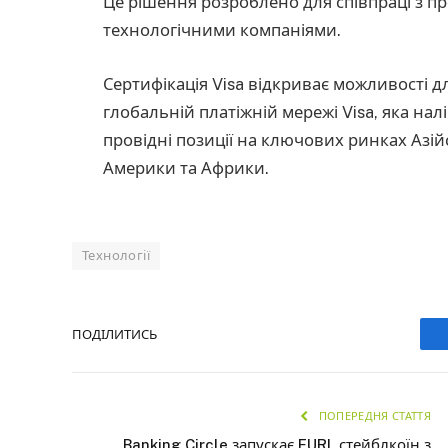
Це рішення розроблено для співпраці з 
технологічними компаніями.
Сертифікація Visa відкриває можливості д
глобальній платіжній мережі Visa, яка налі
провідні позиції на ключових ринках Азій
Америки та Африки.
Технології
ПОДІЛИТИСЬ
ПОПЕРЕДНЯ СТАТТЯ
Banking Circle запускає EURI, стейблкоїн з