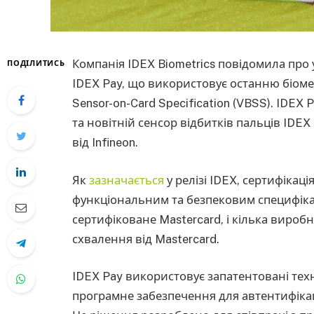
Компанія IDEX Biometrics повідомила про 
ПОДІЛИТИСЬ
IDEX Pay, що використовує останню біомет
Sensor-on-Card Specification (VBSS). IDEX
та новітній сенсор відбитків пальців IDE
від Infineon.
Як
зазначається
у релізі IDEX, сертифікаці
функціональним та безпековим специфікац
сертифіковане Mastercard, і кілька виро
схвалення від Mastercard.
IDEX Pay використовує запатентовані техно
програмне забезпечення для автентифікац