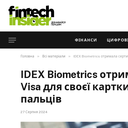
ФІНАНСИ
ЦИФРОВІ
»
»
Головна
Всі матеріали
IDEX Biometrics отримала сертиф
IDEX Biometrics отр
Visa для своєї картк
пальців
27 Серпня 2024