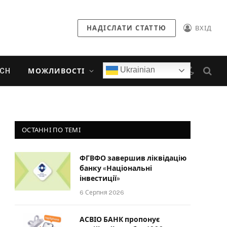
НАДІСЛАТИ СТАТТЮ
ВХІД
Ukrainian
ECH
МОЖЛИВОСТІ
ОСТАННІ ПО ТЕМІ
ФГВФО завершив ліквідацію
банку «Національні
інвестиції»
6 Серпня 2026
АСВІО БАНК пропонує