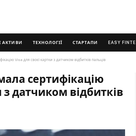
 АКТИВИ
ТЕХНОЛОГІЇ
СТАРТАПИ
EASY FINT
ікацію Visa для своєї картки з датчиком відбитків пальців
имала сертифікацію
и з датчиком відбитків