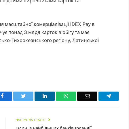
провідними виробниками карток та
ля масштабної комерціалізації IDEX Pay в
чує понад 3 млрд карток в обігу та має
сько-Тихоокеанського регіону, Латинської
Facebook
Twitter
LinkedIn
WhatsApp
Email
Telegra
НАСТУПНА СТАТТЯ
Один із найбільших банків Ірландії