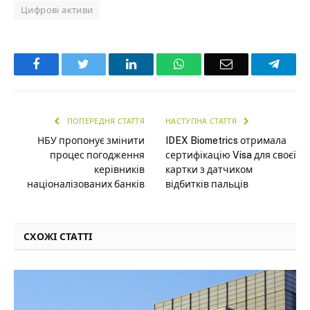
Цифрові активи
Facebook
Twitter
LinkedIn
WhatsApp
Email
Teleg
ПОПЕРЕДНЯ СТАТТЯ
НАСТУПНА СТАТТЯ
НБУ пропонує змінити
IDEX Biometrics отримала
процес погодження
сертифікацію Visa для своєї
керівників
картки з датчиком
націоналізованих банків
відбитків пальців
СХОЖІ СТАТТІ