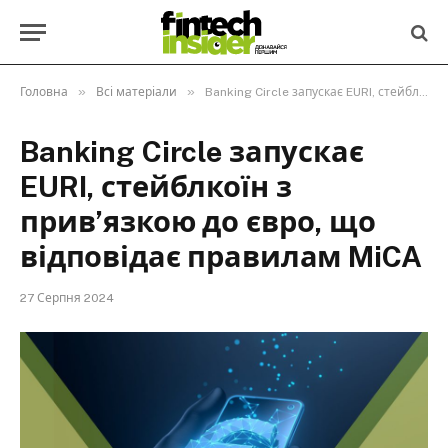
»
»
Головна
Всі матеріали
Banking Circle запускає EURI, стейблкоїн з прив’язкою до євро, що відповідає правилам MiCA
Banking Circle запускає
EURI, стейблкоїн з
прив’язкою до євро, що
відповідає правилам MiCA
27 Серпня 2024