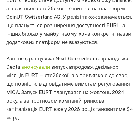
EURI спершу стане доступним через біржу Binance,
а після цього стейблкоїн з’явиться на платформі
CoinUT Switzerland AG. У релізі також зазначається,
що планується розширення доступності EURI на
інших біржах у майбутньому, хоча конкретні назви
додаткових платформ не вказуються.
Раніше французька Next Generation та ірландська
Decta
анонсували
випуск впродовж декількох
місяців EURT — стейблкоїна з прив’язкою до євро,
що повністю відповідатиме вимогам регулювання
MiCA. Запуск EURT планувався на жовтень 2024
року, а за прогнозом компаній, ринкова
капіталізація EURT вже у 2026 році становитиме $4
млрд.