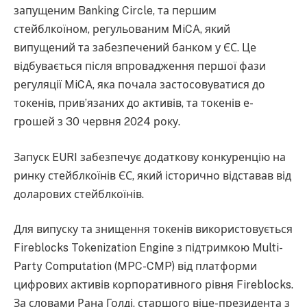
запущеним Banking Circle, та першим
стейблкоїном, регульованим MiCA, який
випущений та забезпечений банком у ЄС. Це
відбувається після впровадження першої фази
регуляції MiCA, яка почала застосовуватися до
токенів, прив’язаних до активів, та токенів е-
грошей з 30 червня 2024 року.
Запуск EURI забезпечує додаткову конкуренцію на
ринку стейблкоїнів ЄС, який історично відставав від
доларових стейблкоїнів.
Для випуску та знищення токенів використовується
Fireblocks Tokenization Engine з підтримкою Multi-
Party Computation (MPC-CMP) від платформи
цифрових активів корпоративного рівня Fireblocks.
За словами Рана Голді, старшого віце-президента з