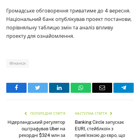
Громадське обговорення триватиме до 4 вересня.
Національний банк опублікував проект постанови,
порівняльну таблицю змін та аналіз впливу
проекту для ознайомлення.
Фінанси
Facebook
Twitter
LinkedIn
WhatsApp
Email
Teleg
ПОПЕРЕДНЯ СТАТТЯ
НАСТУПНА СТАТТЯ
Нідерландський регулятор
Banking Circle запускає
оштрафував Uber на
EURI, стейблкоїн з
рекордні $324 млн за
прив’язкою до євро, що