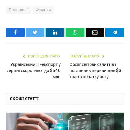
Технології
Фінанси
Facebook
Twitter
LinkedIn
WhatsApp
Email
Teleg
ПОПЕРЕДНЯ СТАТТЯ
НАСТУПНА СТАТТЯ
Український ІТ-експорт у
Обсяг світових злиттів і
серпні скоротився до $540
поглинань перевищив $3
млн
трлн з початку року
СХОЖІ СТАТТІ