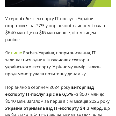
У серпні обсяг експорту ІТ-послуг з України
скоротився на 2,7% у порівнянні з липнем і склав
$540 млн. Це на $15 млн менше, ніж місяцем
раніше.
Як
пише
Forbes-Україна, попри зниження, ІТ
залишається одним із ключових секторів
українського експорту. У річному вимірі галузь
продемонструвала позитивну динаміку.
Порівняно з серпнем 2024 року
виторг від
експорту ІТ-послуг зріс на 6,5%
– з $507 млн до
$540 млн. Загалом за перші вісім місяців 2025 року
Україна отримала від ІТ-експорту $4,3 млрд,
що
на $46 млн, або 1,1% більше, ніж за аналогічний