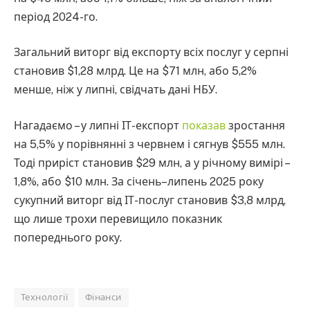
період 2024-го.
Загальний виторг від експорту всіх послуг у серпні
становив $1,28 млрд. Це на $71 млн, або 5,2%
менше, ніж у липні, свідчать дані НБУ.
Нагадаємо – у липні ІТ-експорт
показав
зростання
на 5,5% у порівнянні з червнем і сягнув $555 млн.
Тоді приріст становив $29 млн, а у річному вимірі –
1,8%, або $10 млн. За січень–липень 2025 року
сукупний виторг від ІТ-послуг становив $3,8 млрд,
що лише трохи перевищило показник
попереднього року.
Технології
Фінанси