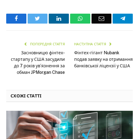
Facebook
Twitter
LinkedIn
WhatsApp
Email
Teleg
ПОПЕРЕДНЯ СТАТТЯ
НАСТУПНА СТАТТЯ
Засновницю фінтех-
Фінтех-гігант Nubank
стартапу у США засудили
подав заявку на отримання
до 7 років ув’язнення за
банківської ліцензії у США
обман JPMorgan Chase
СХОЖІ СТАТТІ