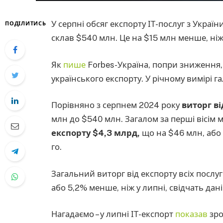
У серпні обсяг експорту ІТ-послуг з Україн
ПОДІЛИТИСЬ
склав $540 млн. Це на $15 млн менше, ніж
Як
пише
Forbes-Україна, попри зниження,
українського експорту. У річному вимірі 
Порівняно з серпнем 2024 року
виторг ві
млн до $540 млн. Загалом за перші вісім 
експорту $4,3 млрд,
що на $46 млн, або 
го.
Загальний виторг від експорту всіх послуг
або 5,2% менше, ніж у липні, свідчать дані
Нагадаємо – у липні ІТ-експорт
показав
зро