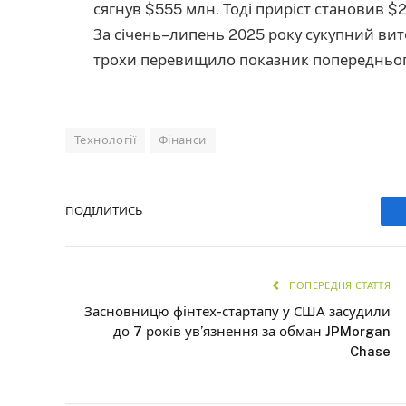
сягнув $555 млн. Тоді приріст становив $29
За січень–липень 2025 року сукупний вит
трохи перевищило показник попередньог
Технології
Фінанси
ПОДІЛИТИСЬ
ПОПЕРЕДНЯ СТАТТЯ
Засновницю фінтех-стартапу у США засудили
до 7 років ув’язнення за обман JPMorgan
Chase