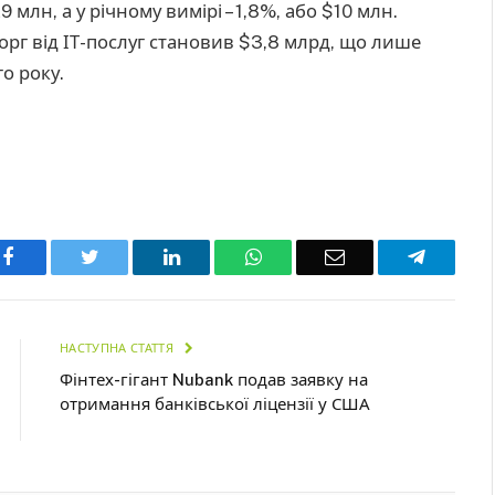
 млн, а у річному вимірі – 1,8%, або $10 млн.
орг від ІТ-послуг становив $3,8 млрд, що лише
о року.
Facebook
Twitter
LinkedIn
WhatsApp
Email
Telegra
НАСТУПНА СТАТТЯ
Фінтех-гігант Nubank подав заявку на
отримання банківської ліцензії у США