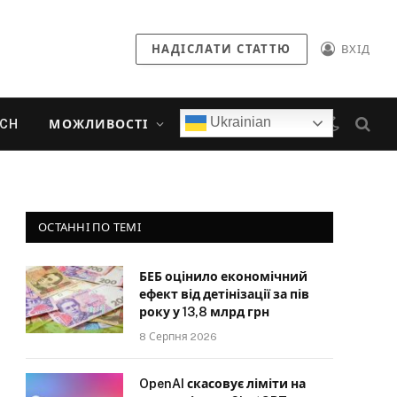
НАДІСЛАТИ СТАТТЮ
ВХІД
Ukrainian
ECH
МОЖЛИВОСТІ
ОСТАННІ ПО ТЕМІ
БЕБ оцінило економічний
ефект від детінізації за пів
року у 13,8 млрд грн
8 Серпня 2026
OpenAI скасовує ліміти на