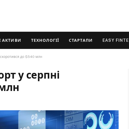
 АКТИВИ
ТЕХНОЛОГІЇ
СТАРТАПИ
EASY FINT
і скоротився до $540 млн
орт у серпні
 млн