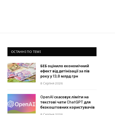
ОСТАННІ ПО ТЕМІ
БЕБ оцінило економічний
ефект від детінізації за пів
року у 13,8 млрд грн
8 Серпня 2026
OpenAI скасовує ліміти на
текстові чати ChatGPT для
безкоштовних користувачів
8 Серпня 2026