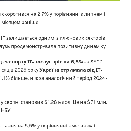
и скоротився на 2,7% у порівнянні з липнем і
 місяцем раніше.
 ІТ залишається одним із ключових секторів
галузь продемонструвала позитивну динаміку.
д експорту ІТ-послуг зріс на 6,5%
– з $507
місяців 2025 року
Україна отримала від ІТ-
1,1% більше, ніж за аналогічний період 2024-
 у серпні становив $1,28 млрд. Це на $71 млн,
 НБУ.
стання на 5,5% у порівнянні з червнем і