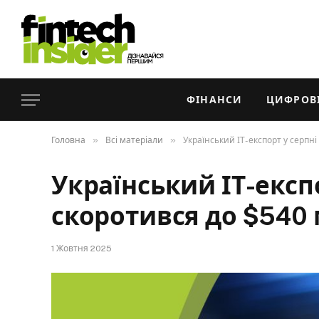
ФІНАНСИ
ЦИФРОВІ
»
»
Головна
Всі матеріали
Український ІТ-експорт у серпн
Український ІТ-експ
скоротився до $540
1 Жовтня 2025