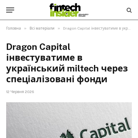
»
»
Головна
Всі матеріали
Dragon Capital інвестуватиме в український miltech через спеціалізовані фонди
Dragon Capital
інвестуватиме в
український miltech через
спеціалізовані фонди
12 Червня 2026