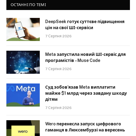
ОСТАННІ ПО ТЕМІ
DeepSeek готує суттєве підвищення
цін на свої ШІ-сервіси
7 Серпня 2026
Meta запустила новий ШІ-сервіс для
програмістів – Muse Code
7 Серпня 2026
Суд зобов’язав Meta виплатити
майже $1 млрд через завдану шкоду
дітям
7 Серпня 2026
Wero перенесла запуск цифрового
гаманця в Люксембурзі на вересень