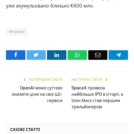
уже акумульовано близько €600 млн.
Фінанси
Facebook
Twitter
LinkedIn
WhatsApp
Email
Teleg
ПОПЕРЕДНЯ СТАТТЯ
НАСТУПНА СТАТТЯ
OpenAI може суттєво
SpaceX провела
знизити ціни на свої ШІ-
найбільше IPO в історії, а
сервіси
Ілон Маск став першим
трильйонером
СХОЖІ СТАТТІ