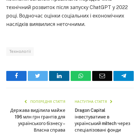
технічний розвиток після запуску ChatGPT у 2022
році. Водночас оцінки соціальних і економічних
наслідків виявилися неточними.
Технології
Facebook
Twitter
LinkedIn
WhatsApp
Email
Teleg
ПОПЕРЕДНЯ СТАТТЯ
НАСТУПНА СТАТТЯ
Держава виділила майже
Dragon Capital
196 млн грн грантів для
інвестуватиме в
українського бізнесу –
український miltech через
Власна справа
спеціалізовані фонди