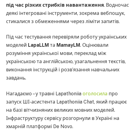
під час різких стрибків навантаження
. Водночас
деякі інтегровані інструменти, зокрема вебпошук,
стикалися з обмеженнями через ліміти запитів.
Під час тестування перевіряли роботу українських
моделей
LapaLLM
та
MamayLM
. Оцінювали
розуміння української мови, переклад між
українською та англійською, узагальнення текстів,
виконання інструкцій і розв’язання навчальних
завдань.
Нагадаємо – у травні Lapathoniia
оголосила
про
запуск ШІ-асистента Lapathoniia Chat, який працює
на базі вітчизняних великих мовних моделей.
Інфраструктуру сервісу розгорнули в Україні на
хмарній платформі De Novo.