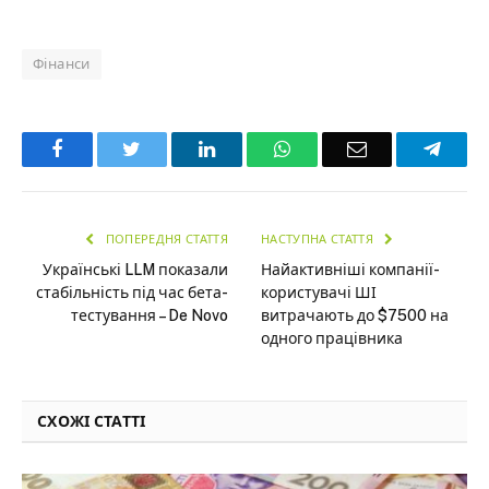
Фінанси
Facebook
Twitter
LinkedIn
WhatsApp
Email
Teleg
ПОПЕРЕДНЯ СТАТТЯ
НАСТУПНА СТАТТЯ
Українські LLM показали
Найактивніші компанії-
стабільність під час бета-
користувачі ШІ
тестування – De Novo
витрачають до $7500 на
одного працівника
СХОЖІ СТАТТІ