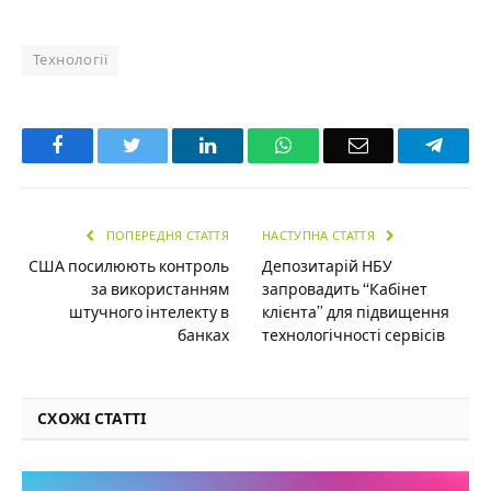
Технології
Facebook
Twitter
LinkedIn
WhatsApp
Email
Teleg
ПОПЕРЕДНЯ СТАТТЯ
НАСТУПНА СТАТТЯ
США посилюють контроль
Депозитарій НБУ
за використанням
запровадить “Кабінет
штучного інтелекту в
клієнта” для підвищення
банках
технологічності сервісів
СХОЖІ СТАТТІ