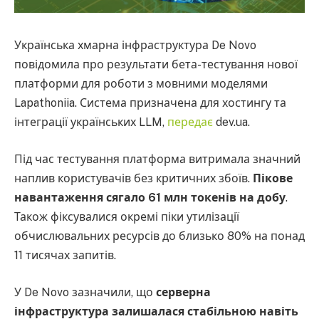
Українська хмарна інфраструктура De Novo
повідомила про результати бета-тестування нової
платформи для роботи з мовними моделями
Lapathoniia. Система призначена для хостингу та
інтеграції українських LLM,
передає
dev.ua.
Під час тестування платформа витримала значний
наплив користувачів без критичних збоїв.
Пікове
навантаження сягало 61 млн токенів на добу
.
Також фіксувалися окремі піки утилізації
обчислювальних ресурсів до близько 80% на понад
11 тисячах запитів.
У De Novo зазначили, що
серверна
інфраструктура залишалася стабільною навіть