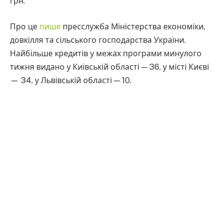
грн.
Про це
пише
пресслужба Міністерства економіки,
довкілля та сільського господарства України.
Найбільше кредитів у межах програми минулого
тижня видано у Київській області — 36, у місті Києві
— 34, у Львівській області — 10.
Кредити під 3% отримали:
66 військовослужбовців та представників
сектору безпеки;
8 педагогів;
6 медиків;
3 науковці.
Кредити під 7% отримали: