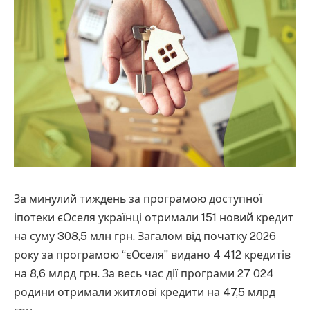
За минулий тиждень за програмою доступної
іпотеки єОселя українці отримали 151 новий кредит
на суму 308,5 млн грн. Загалом від початку 2026
року за програмою “єОселя” видано 4 412 кредитів
на 8,6 млрд грн. За весь час дії програми 27 024
родини отримали житлові кредити на 47,5 млрд