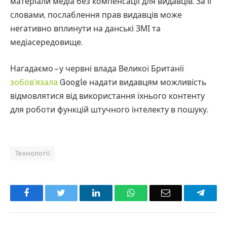
матеріали медіа без компенсації для видавців. За її
словами, послаблення прав видавців може
негативно вплинути на данські ЗМІ та
медіасередовище.
Нагадаємо – у червні влада Великої Британії
зобов’язала
Google надати видавцям можливість
відмовлятися від використання їхнього контенту
для роботи функцій штучного інтелекту в пошуку.
Технології
Facebook
Twitter
LinkedIn
WhatsApp
Email
Teleg