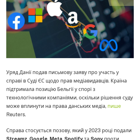
Уряд Данії подав письмову заяву про участь у
справі в Суді ЄС щодо прав медіавидавців. Країна
підтримала позицію Бельгії у спорі з
технологічними компаніями, оскільки рішення суду
може вплинути на права данських медіа,
пише
Reuters.
Справа стосується позову, який у 2023 році подали
Streamz
,
Google
,
Meta
,
Spotify
та
Sony
проти