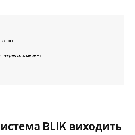
уватись
.
ія через соц. мережі
система BLIK виходить