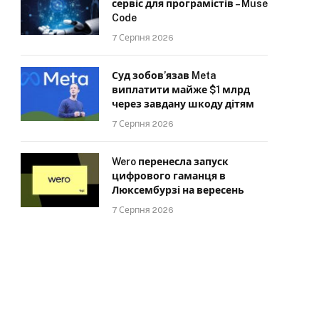
сервіс для програмістів – Muse
Code
7 Серпня 2026
Суд зобов’язав Meta
виплатити майже $1 млрд
через завдану шкоду дітям
7 Серпня 2026
Wero перенесла запуск
цифрового гаманця в
Люксембурзі на вересень
7 Серпня 2026