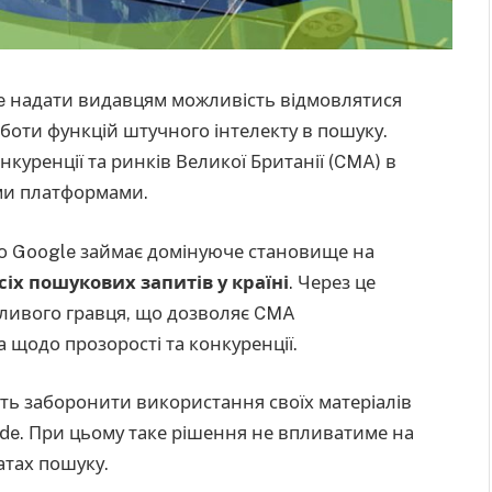
le надати видавцям можливість відмовлятися
боти функцій штучного інтелекту в пошуку.
куренції та ринків Великої Британії (CMA) в
ми платформами.
що Google займає домінуюче становище на
х пошукових запитів у країні
. Через це
жливого гравця, що дозволяє CMA
 щодо прозорості та конкуренції.
ть заборонити використання своїх матеріалів
Mode. При цьому таке рішення не впливатиме на
атах пошуку.