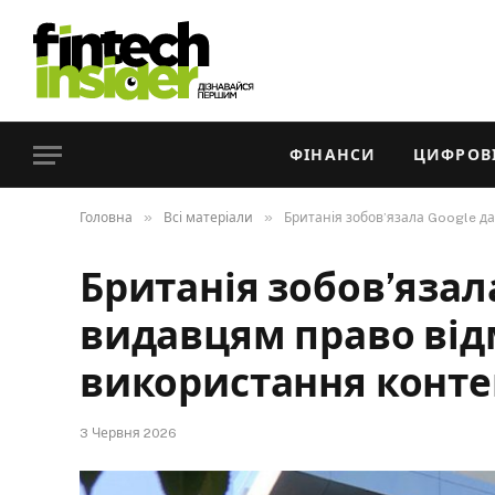
ФІНАНСИ
ЦИФРОВІ
»
»
Головна
Всі матеріали
Британія зобов’язала Google д
Британія зобов’язал
видавцям право від
використання конте
3 Червня 2026