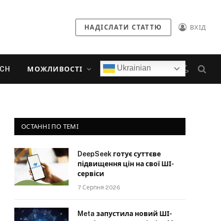
НАДІСЛАТИ СТАТТЮ
ВХІД
Ukrainian
ECH
МОЖЛИВОСТІ
ОСТАННІ ПО ТЕМІ
DeepSeek готує суттєве
підвищення цін на свої ШІ-
сервіси
7 Серпня 2026
Meta запустила новий ШІ-