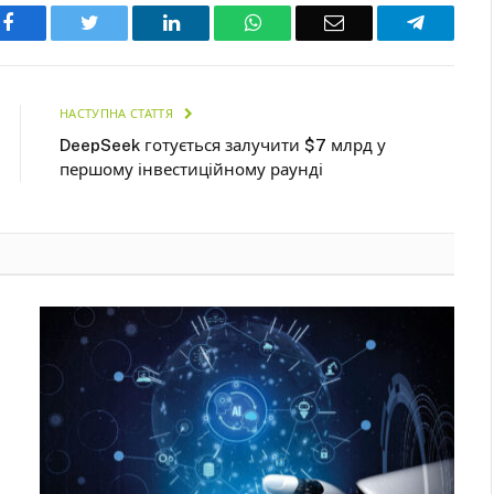
Facebook
Twitter
LinkedIn
WhatsApp
Email
Telegra
НАСТУПНА СТАТТЯ
DeepSeek готується залучити $7 млрд у
першому інвестиційному раунді