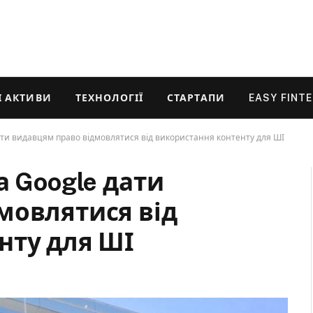
 АКТИВИ
ТЕХНОЛОГІЇ
СТАРТАПИ
EASY FINT
ати видавцям право відмовлятися від використання контенту для ШІ
а Google дати
мовлятися від
нту для ШІ