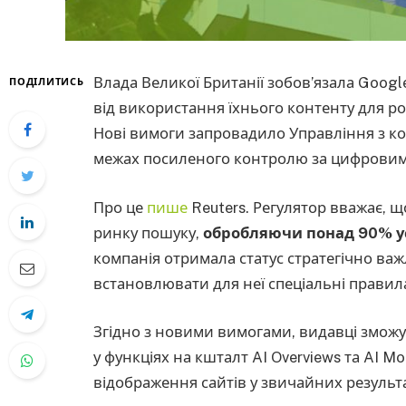
Влада Великої Британії зобов’язала Goog
ПОДІЛИТИСЬ
від використання їхнього контенту для ро
Нові вимоги запровадило Управління з кон
межах посиленого контролю за цифрови
Про це
пише
Reuters. Регулятор вважає, 
ринку пошуку,
обробляючи понад 90% усі
компанія отримала статус стратегічно ва
встановлювати для неї спеціальні правила
Згідно з новими вимогами, видавці зможу
у функціях на кшталт AI Overviews та AI 
відображення сайтів у звичайних результ