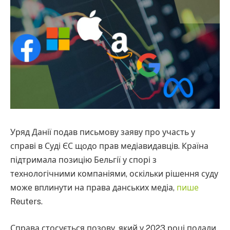
Уряд Данії подав письмову заяву про участь у
справі в Суді ЄС щодо прав медіавидавців. Країна
підтримала позицію Бельгії у спорі з
технологічними компаніями, оскільки рішення суду
може вплинути на права данських медіа,
пише
Reuters.
Справа стосується позову, який у 2023 році подали