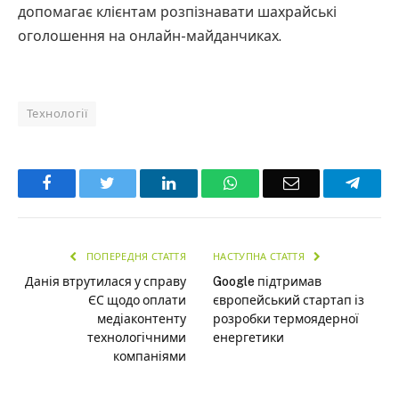
допомагає клієнтам розпізнавати шахрайські
оголошення на онлайн-майданчиках.
Технології
Facebook
Twitter
LinkedIn
WhatsApp
Email
Teleg
ПОПЕРЕДНЯ СТАТТЯ
НАСТУПНА СТАТТЯ
Данія втрутилася у справу
Google підтримав
ЄС щодо оплати
європейський стартап із
медіаконтенту
розробки термоядерної
технологічними
енергетики
компаніями