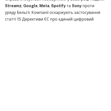
Streamz
,
Google
,
Meta
,
Spotify
та
Sony
проти
уряду Бельгії. Компанії оскаржують застосування
статті 15 Директиви ЄС про єдиний цифровий
ринок (DSM), яка визначає права видавців преси на
отримання винагороди за використання їхнього
контенту онлайн-платформами.
Данія вирішила втрутитися у справу Streamz на
боці Бельгії та взяти участь в усних слуханнях у Суді
ЄС. Країна планує наполягати на тому, що
технологічні компанії мають відповідати за
використання матеріалів медіа та оплачувати
доступ
до журналістського контенту на своїх
платформах.
Міністерка культури Данії Зенія Стампе заявила, що