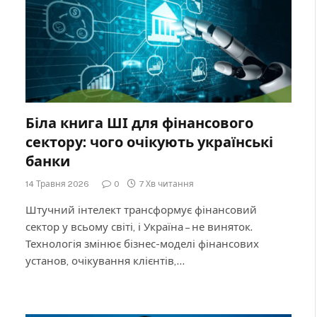
Біла книга ШІ для фінансового
сектору: чого очікують українські
банки
14 Травня 2026
0
7 Хв читання
Штучний інтелект трансформує фінансовий
сектор у всьому світі, і Україна – не виняток.
Технологія змінює бізнес-моделі фінансових
установ, очікування клієнтів,…