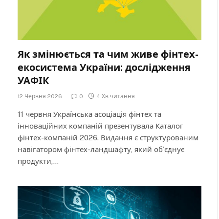
Як змінюється та чим живе фінтех-
екосистема України: дослідження
УАФІК
12 Червня 2026
0
4 Хв читання
11 червня Українська асоціація фінтех та
інноваційних компаній презентувала Каталог
фінтех-компаній 2026. Видання є структурованим
навігатором фінтех-ландшафту, який об’єднує
продукти,…