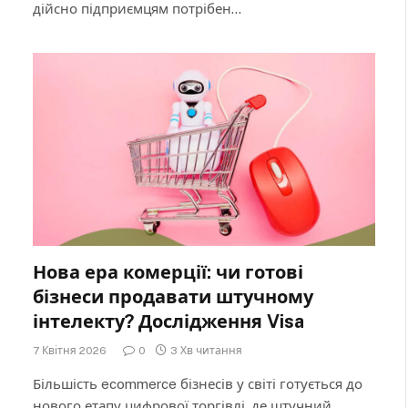
дійсно підприємцям потрібен…
Нова ера комерції: чи готові
бізнеси продавати штучному
інтелекту? Дослідження Visa
7 Квітня 2026
0
3 Хв читання
Більшість ecommerce бізнесів у світі готується до
нового етапу цифрової торгівлі, де штучний