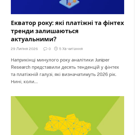
Екватор року: які платіжні та фінтех
тренди залишаються
актуальними?
29 Липня 2026
0
5 Хв читання
Наприкінці минулого року аналітики Juniper
Research представили десять тенденцій у фінтех
та платіжній галузі, які визначатимуть 2026 рік.
Нині, коли…