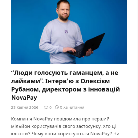
“Люди голосують гаманцем, а не
лайками”. Інтерв’ю з Олексієм
Рубаном, директором з інновацій
NovaPay
23 Квітня 2026
0
5 Хв читання
Компанія NovaPay повідомила про перший
мільйон користувачів свого застосунку. Хто ці
клієнти? Чому вони користуються NovaPay? Чи