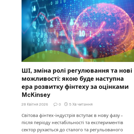
ШІ, зміна ролі регулювання та нові
можливості: якою буде наступна
ера розвитку фінтеху за оцінками
McKinsey
28 Квітня 2026
0
5 Хв читання
Світова фінтех-індустрія вступає в нову фазу –
після періоду нестабільності та експериментів
сектор рухається до сталого та регульованого