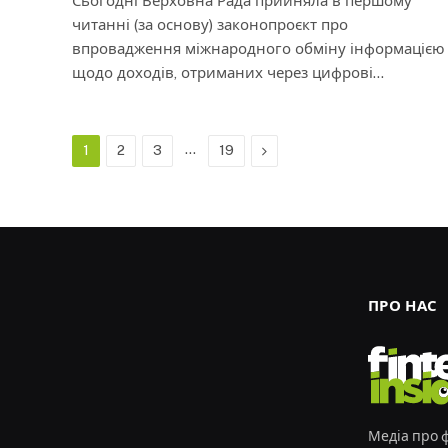
Сьогодні Верховна Рада прийняла в першому
читанні (за основу) законопроєкт про
впровадження міжнародного обміну інформацією
щодо доходів, отриманих через цифрові…
…
Next
1
2
3
19
ПРО НАС
Медіа про ф