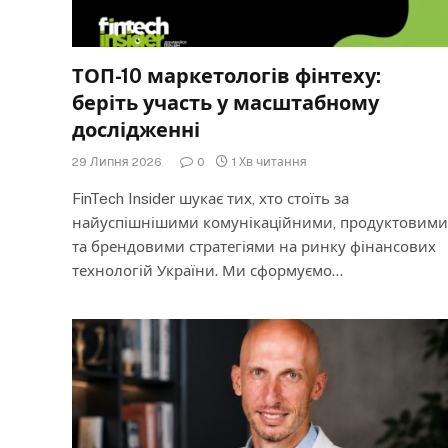
ТОП-10 маркетологів фінтеху:
беріть участь у масштабному
дослідженні
29 Липня 2026
0
1 Хв читання
FinTech Insider шукає тих, хто стоїть за
найуспішнішими комунікаційними, продуктовими
та брендовими стратегіями на ринку фінансових
технологій України. Ми сформуємо…