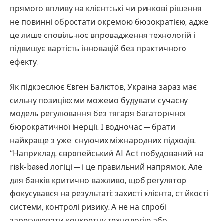
прямого впливу на клієнтські чи ринкові рішення
не повинні обростати окремою бюрократією, адже
це лише сповільнює впровадження технологій і
підвищує вартість інновацій без практичного
ефекту.
Як підкреслює Євген Балютов, Україна зараз має
сильну позицію: ми можемо будувати сучасну
модель регулювання без тягаря багаторічної
бюрократичної інерції. І водночас — брати
найкраще з уже існуючих міжнародних підходів.
“Наприклад, європейський AI Act побудований на
risk-based логіці — і це правильний напрямок. Але
для банків критично важливо, щоб регулятор
фокусувався на результаті: захисті клієнта, стійкості
системи, контролі ризику. А не на спробі
зарегулювати конкретну технологію або