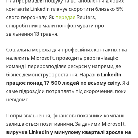
Платформа для пошуку та встановлення ділових
контактів LinkedIn планує скоротити близько 5%
свого персоналу. Як
передає
Reuters,
співробітників мали поінформувати про
звільнення 13 травня.
Соціальна мережа для професійних контактів, яка
належить Microsoft, проводить реорганізацію
команд і перерозподіляє ресурси у напрями, де
бізнес демонструє зростання. Наразі
в LinkedIn
працює понад 17 500 людей по всьому світу
. Які
саме підрозділи потраплять під скорочення, поки
невідомо.
Попри звільнення, фінансові показники компанії
залишаються позитивними. За даними Microsoft,
виручка LinkedIn у минулому кварталі зросла на