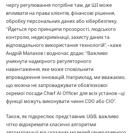
чергу регулювання потрібне там, де ШІ може
впливати на права клієнтів, фінансові рішення,
обробку персональних даних або кібербезпеку.
“Йдеться про принципи прозорості, людського
контролю, недискримінації, захисту даних та
відповідального використання технологій”, – каже
Андрій Малахов і водночас додає: “Важливо
уникнути надмірного регуляторного
навантаження, яке може сповільнити
впровадження інновацій. Наприклад, ми вважаємо,
що можна не запроваджувати обов’язкової
окремої посади Chief AI Officer для всіх установ – ці
функції можуть виконувати чинні CDO або CIO”.
Також, як підкреслює представник UGB, важливо
чітко відокремити класичні алгоритми
автоматизації від складних моделей генеративного