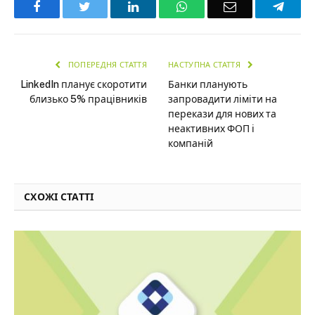
Facebook
Twitter
LinkedIn
WhatsApp
Email
Teleg
ПОПЕРЕДНЯ СТАТТЯ
НАСТУПНА СТАТТЯ
LinkedIn планує скоротити
Банки планують
близько 5% працівників
запровадити ліміти на
перекази для нових та
неактивних ФОП і
компаній
СХОЖІ СТАТТІ