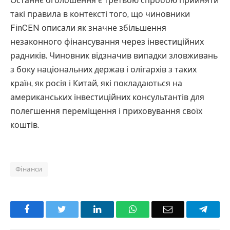
Останнє оголошення є третьою спробою прийняти
такі правила в контексті того, що чиновники
FinCEN описали як значне збільшення
незаконного фінансування через інвестиційних
радників. Чиновник відзначив випадки зловживань
з боку національних держав і олігархів з таких
країн, як росія і Китай, які покладаються на
американських інвестиційних консультантів для
полегшення переміщення і приховування своїх
коштів.
Фінанси
Facebook
Twitter
LinkedIn
WhatsApp
Email
Teleg