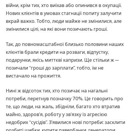
війни, крім тих, хто виїхав або опинився в окупації.
Нових клієнтів в умовах стагнації попиту залучити
вкрай важко. Тобто, люди майже не змінилися, але
змінилися цілі, на які вони позичають гроші.
Так, до повномасштабної близько половини наших
клієнтів брали кредити на розваги, відпустку,
подарунки, якісь миттєві капризи. Ще стільки ж —
позичали “гроші до зарплати”, тобто, їм не
вистачало на прожиття.
Нині ж відсоток тих, хто позичає на нагальні
потреби, перетнув позначку 70%. Це говорить про
те, що люди, на жаль, збідніли, багато хто втратив
майно, здоров’я, роботу у зв’язку із агресією
недобрих “сусідів”. З’явилися нові потреби: засклити
розбиті шибки, купити павербанки, генератори