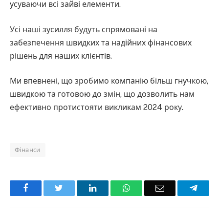
усуваючи всі зайві елементи.
Усі наші зусилля будуть спрямовані на
забезпечення швидких та надійних фінансових
рішень для наших клієнтів.
Ми впевнені, що зробимо компанію більш гнучкою,
швидкою та готовою до змін, що дозволить нам
ефективно протистояти викликам 2024 року.
Фінанси
Facebook
Twitter
LinkedIn
WhatsApp
Email
Teleg