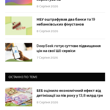
8 Серпня 2026
НБУ оштрафував два банки та 19
небанківських фінустанов
8 Серпня 2026
DeepSeek готує суттєве підвищення
цін на свої ШІ-сервіси
7 Серпня 2026
ОСТАННІ ПО ТЕМІ
БЕБ оцінило економічний ефект від
детінізації за пів року у 13,8 млрд грн
8 Серпня 2026