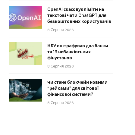
OpenAI скасовує ліміти на
текстові чати ChatGPT для
безкоштовних користувачів
8 Серпня 2026
НБУ оштрафував два банки
та 19 небанківських
фінустанов
8 Серпня 2026
Чи стане блокчейн новими
“рейками” для світової
фінансової системи?
8 Серпня 2026