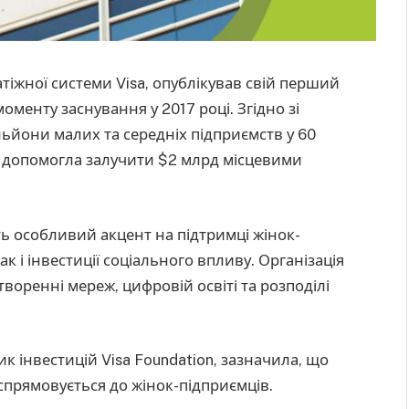
атіжної системи Visa, опублікував свій перший
моменту заснування у 2017 році. Згідно зі
ільйони малих та середніх підприємств у 60
а допомогла залучити $2 млрд місцевими
ить особливий акцент на підтримці жінок-
к і інвестиції соціального впливу. Організація
воренні мереж, цифровій освіті та розподілі
к інвестицій Visa Foundation, зазначила, що
 спрямовується до жінок-підприємців.