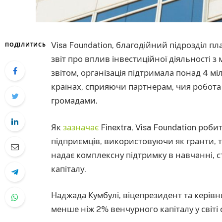
Visa Foundation, благодійний підрозділ пл
ПОДІЛИТИСЬ
звіт про вплив інвестиційної діяльності з 
звітом, організація підтримала понад 4 м
країнах, сприяючи партнерам, чия робот
громадами.
Як
зазначає
Finextra, Visa Foundation роб
підприємців, використовуючи як гранти, та
надає комплексну підтримку в навчанні, ст
капіталу.
Наджада Кумбулі, віцепрезидент та керівни
менше ніж 2% венчурного капіталу у світі