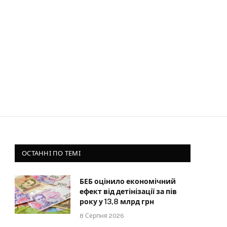
ОСТАННІ ПО ТЕМІ
БЕБ оцінило економічний
ефект від детінізації за пів
року у 13,8 млрд грн
8 Серпня 2026