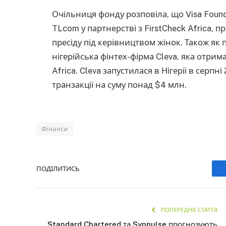
Очільниця фонду розповіла, що Visa Found
TLcom у партнерстві з FirstCheck Africa, 
пресіду під керівництвом жінок. Також як 
нігерійська фінтех-фірма Cleva, яка отрим
Africa. Cleva запустилася в Нігерії в серпн
транзакції на суму понад $4 млн.
Фінанси
ПОДІЛИТИСЬ
ПОПЕРЕДНЯ СТАТТЯ
Standard Chartered та Synpulse прогнозують