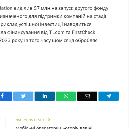
ation виділив $7 млн на запуск другого фонду
призначеного для підтримки компаній на стадії
приклад успішної інвестиції наводиться
ала фінансування від TLcom та FirstCheck
і 2023 року і з того часу щомісяця обробляє
Facebook
Twitter
LinkedIn
WhatsApp
Email
Telegra
НАСТУПНА СТАТТЯ
Мобільні оператори цьогоріч вдвічі