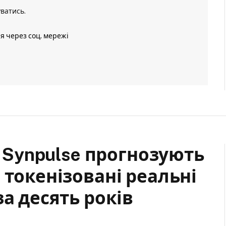
уватись
.
ія через соц. мережі
а Synpulse прогнозують
 токенізовані реальні
за десять років