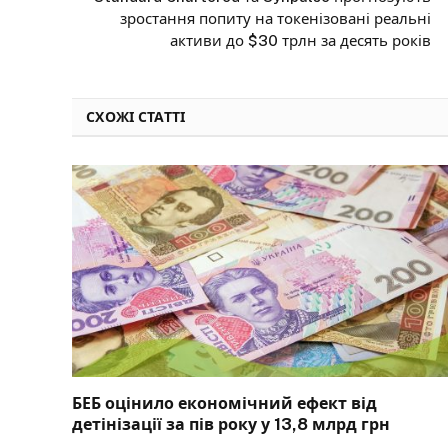
зростання попиту на токенізовані реальні
активи до $30 трлн за десять років
СХОЖІ СТАТТІ
БЕБ оцінило економічний ефект від
детінізації за пів року у 13,8 млрд грн