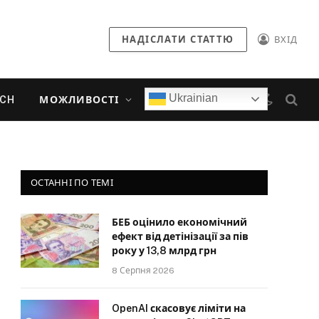
НАДІСЛАТИ СТАТТЮ
ВХІД
Ukrainian
ECH
МОЖЛИВОСТІ
ОСТАННІ ПО ТЕМІ
БЕБ оцінило економічний
ефект від детінізації за пів
року у 13,8 млрд грн
8 Серпня 2026
OpenAI скасовує ліміти на