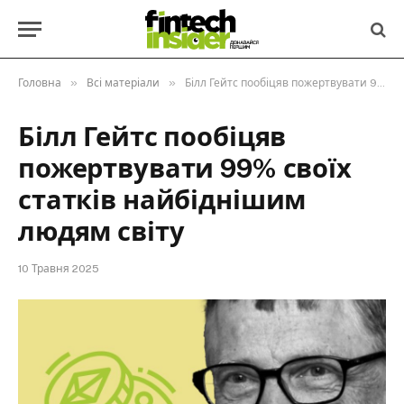
»
»
Головна
Всі матеріали
Білл Гейтс пообіцяв пожертвувати 99% своїх статків найбіднішим людям світу
Білл Гейтс пообіцяв
пожертвувати 99% своїх
статків найбіднішим
людям світу
10 Травня 2025