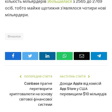
кількість мільярдерів
збільшилася
з 2565 до 2769
осіб, тобто майже щотижня з’являлося чотири нові
мільярдери.
Фінанси
Facebook
Twitter
LinkedIn
WhatsApp
Email
Teleg
ПОПЕРЕДНЯ СТАТТЯ
НАСТУПНА СТАТТЯ
Coinbase прагне
Доходи Apple від комісій
перетворити
App Store у США
криптовалюти на основу
перевищили $10 мільярдів
світової фінансової
системи