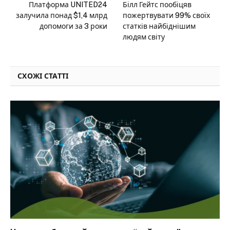
Платформа UNITED24
Білл Гейтс пообіцяв
залучила понад $1,4 млрд
пожертвувати 99% своїх
допомоги за 3 роки
статків найбіднішим
людям світу
СХОЖІ СТАТТІ