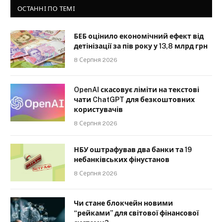
ОСТАННІ ПО ТЕМІ
БЕБ оцінило економічний ефект від
детінізації за пів року у 13,8 млрд грн
8 Серпня 2026
OpenAI скасовує ліміти на текстові
чати ChatGPT для безкоштовних
користувачів
8 Серпня 2026
НБУ оштрафував два банки та 19
небанківських фінустанов
8 Серпня 2026
Чи стане блокчейн новими
“рейками” для світової фінансової