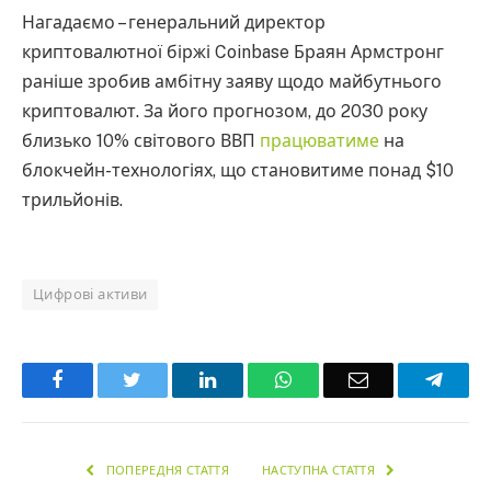
Нагадаємо – генеральний директор
криптовалютної біржі Coinbase Браян Армстронг
раніше зробив амбітну заяву щодо майбутнього
криптовалют. За його прогнозом, до 2030 року
близько 10% світового ВВП
працюватиме
на
блокчейн-технологіях, що становитиме понад $10
трильйонів.
Цифрові активи
Facebook
Twitter
LinkedIn
WhatsApp
Email
Teleg
ПОПЕРЕДНЯ СТАТТЯ
НАСТУПНА СТАТТЯ