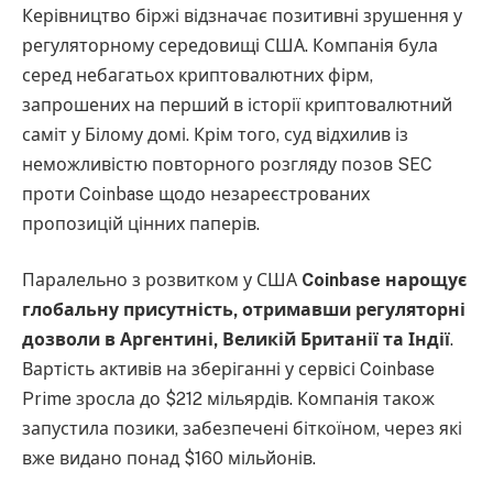
Керівництво біржі відзначає позитивні зрушення у
регуляторному середовищі США. Компанія була
серед небагатьох криптовалютних фірм,
запрошених на перший в історії криптовалютний
саміт у Білому домі. Крім того, суд відхилив із
неможливістю повторного розгляду позов SEC
проти Coinbase щодо незареєстрованих
пропозицій цінних паперів.
Паралельно з розвитком у США
Coinbase нарощує
глобальну присутність, отримавши регуляторні
дозволи в Аргентині, Великій Британії та Індії
.
Вартість активів на зберіганні у сервісі Coinbase
Prime зросла до $212 мільярдів. Компанія також
запустила позики, забезпечені біткоїном, через які
вже видано понад $160 мільйонів.