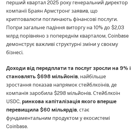
перший квартал 2025 року генеральний директор
компанії Браян Армстронг заявив, що
криптовалюти поглинають фінансові послуги.
Попри загальне падіння виторгу на 10% до $2,03
млрд порівняно з попереднім кварталом, Coinbase
демонструє важливі структурні зміни у своєму
бізнесі.
Доходи від передплати та послуг зросли на 9% і
становлять $698 мільйонів
, найбільше
зростання показав напрямок стейблкоїнів, де
компанія заробила $298 мільйонів. Стейблкоїн
USDC,
ринкова капіталізація якого вперше
перевищила $60 мільярдів
, стає
фундаментальним продуктом у екосистемі
Coinbase.