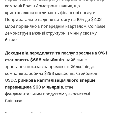
компанії Браян Армстронг заявив, що
криптовалюти поглинають фінансові послуги.
Попри загальне падіння виторгу на 10% до $2,03
млрд порівняно з попереднім кварталом, Coinbase
демонструє важливі структурні зміни у своєму
бізнесі.
Доходи від передплати та послуг зросли на 9% і
становлять $698 мільйонів
, найбільше
зростання показав напрямок стейблкоїнів, де
компанія заробила $298 мільйонів. Стейблкоїн
USDC,
ринкова капіталізація якого вперше
перевищила $60 мільярдів
, стає
фундаментальним продуктом у екосистемі
Coinbase.