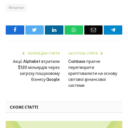
Фінанси
Facebook
Twitter
LinkedIn
WhatsApp
Email
Teleg
ПОПЕРЕДНЯ СТАТТЯ
НАСТУПНА СТАТТЯ
Акції Alphabet втратили
Coinbase прагне
$120 мільярдів через
перетворити
загрозу пошуковому
криптовалюти на основу
бізнесу Google
світової фінансової
системи
СХОЖІ СТАТТІ