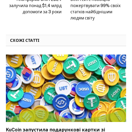
залучила понад $1,4 млрд
пожертвувати 99% своїх
допомоги за 3 роки
статків найбіднішим
людям світу
СХОЖІ СТАТТІ
KuCoin запустила подарункові картки зі