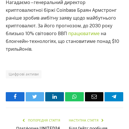
Нагадаємо – генеральний директор
криптовалютної біржі Coinbase Браян Армстронг
раніше зробив амбітну заяву щодо майбутнього
криптовалют. За його прогнозом, до 2030 року
близько 10% світового ВВП
працюватиме
на
блокчейн-технологіях, що становитиме понад $10
трильйонів.
Цифрові активи
Facebook
Twitter
LinkedIn
WhatsApp
Email
Teleg
ПОПЕРЕДНЯ СТАТТЯ
НАСТУПНА СТАТТЯ
Платформа UNITED24
Білл Гейтс пообіцяв