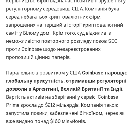
Керівництво біржі відзначає позитивні зрушення у
регуляторному середовищі США. Компанія була
серед небагатьох криптовалютних фірм,
запрошених на перший в історії криптовалютний
саміт у Білому домі. Крім того, суд відхилив із
неможливістю повторного розгляду позов SEC
проти Coinbase щодо незареєстрованих
пропозицій цінних паперів.
Паралельно з розвитком у США
Coinbase нарощує
глобальну присутність, отримавши регуляторні
дозволи в Аргентині, Великій Британії та Індії
.
Вартість активів на зберіганні у сервісі Coinbase
Prime зросла до $212 мільярдів. Компанія також
запустила позики, забезпечені біткоїном, через які
вже видано понад $160 мільйонів.