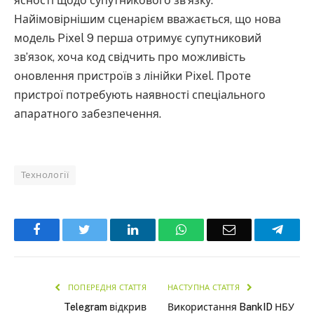
ясності щодо супутникового зв’язку.
Найімовірнішим сценарієм вважається, що нова
модель Pixel 9 перша отримує супутниковий
зв’язок, хоча код свідчить про можливість
оновлення пристроїв з лінійки Pixel. Проте
пристрої потребують наявності спеціального
апаратного забезпечення.
Технології
Facebook
Twitter
LinkedIn
WhatsApp
Email
Teleg
ПОПЕРЕДНЯ СТАТТЯ
НАСТУПНА СТАТТЯ
Telegram відкрив
Використання BankID НБУ