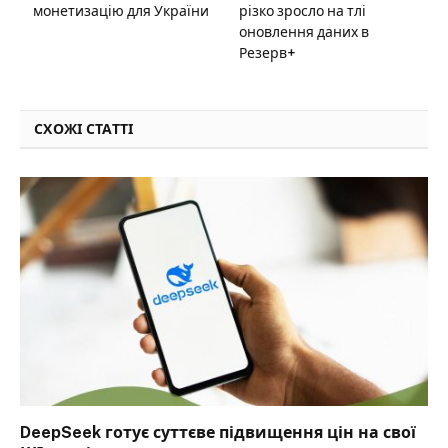
монетизацію для України
різко зросло на тлі
оновлення даних в
Резерв+
СХОЖІ СТАТТІ
DeepSeek готує суттєве підвищення цін на свої