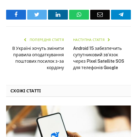
Facebook
Twitter
LinkedIn
WhatsApp
Email
Teleg
ПОПЕРЕДНЯ СТАТТЯ
НАСТУПНА СТАТТЯ
В Україні хочуть змінити
Android 15 забезпечить
правила оподаткування
супутниковий зв’язок
поштових посилок з-за
через Pixel Satellite SOS
кордону
для телефонів Google
СХОЖІ СТАТТІ