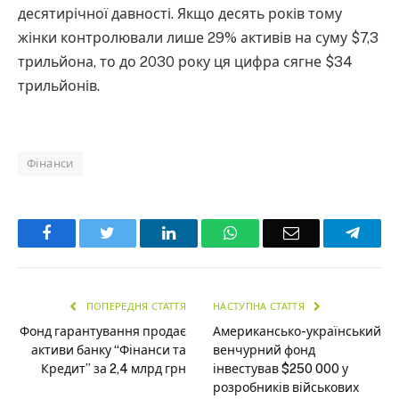
десятирічної давності. Якщо десять років тому
жінки контролювали лише 29% активів на суму $7,3
трильйона, то до 2030 року ця цифра сягне $34
трильйонів.
Фінанси
Facebook
Twitter
LinkedIn
WhatsApp
Email
Teleg
ПОПЕРЕДНЯ СТАТТЯ
НАСТУПНА СТАТТЯ
Фонд гарантування продає
Американсько-український
активи банку “Фінанси та
венчурний фонд
Кредит” за 2,4 млрд грн
інвестував $250 000 у
розробників військових