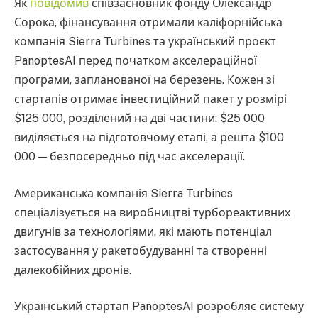
Як
повідомив
співзасновник фонду Олександр
Сорока, фінансування отримали каліфорнійська
компанія Sierra Turbines та український проєкт
PanoptesAI перед початком акселераційної
програми, запланованої на березень. Кожен зі
стартапів отримає інвестиційний пакет у розмірі
$125 000, розділений на дві частини: $25 000
виділяється на підготовчому етапі, а решта $100
000 — безпосередньо під час акселерації.
Американська компанія Sierra Turbines
спеціалізується на виробництві турбореактивних
двигунів за технологіями, які мають потенціал
застосування у ракетобудуванні та створенні
далекобійних дронів.
Український стартап PanoptesAI розробляє систему