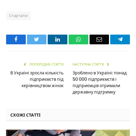
Стартапи
Facebook
Twitter
LinkedIn
WhatsApp
Email
Teleg
ПОПЕРЕДНЯ СТАТТЯ
НАСТУПНА СТАТТЯ
В Україні зросла кількість
Зроблено в Україні: понад
підприємств під
50 000 підприємств і
керівництвом жінок
підприємців отримали
державну підтримку
СХОЖІ СТАТТІ