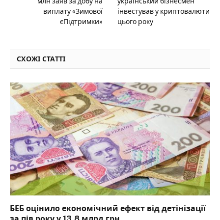
млн заяв за добу на
український бізнесмен
виплату «Зимової
інвестував у криптовалюти
єПідтримки»
цього року
СХОЖІ СТАТТІ
БЕБ оцінило економічний ефект від детінізації
за пів року у 13,8 млрд грн