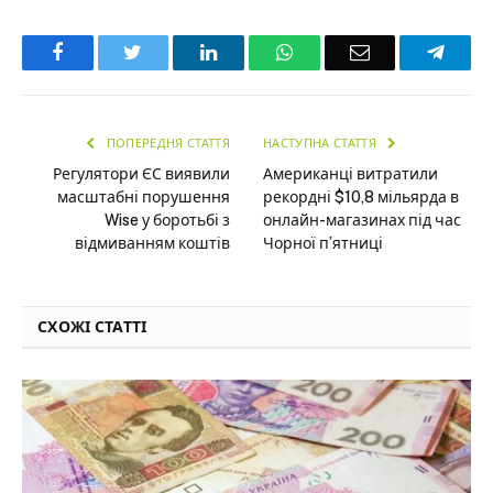
Facebook
Twitter
LinkedIn
WhatsApp
Email
Teleg
ПОПЕРЕДНЯ СТАТТЯ
НАСТУПНА СТАТТЯ
Регулятори ЄС виявили
Американці витратили
масштабні порушення
рекордні $10,8 мільярда в
Wise у боротьбі з
онлайн-магазинах під час
відмиванням коштів
Чорної п’ятниці
СХОЖІ СТАТТІ