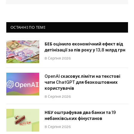
ОСТАННІ ПО ТЕМІ
БЕБ оцінило економічний ефект від
детінізації за пів року у 13,8 млрд грн
8 Серпня 2026
OpenAI скасовує ліміти на текстові
чати ChatGPT для безкоштовних
користувачів
8 Серпня 2026
НБУ оштрафував два банки та 19
небанківських фінустанов
8 Серпня 2026