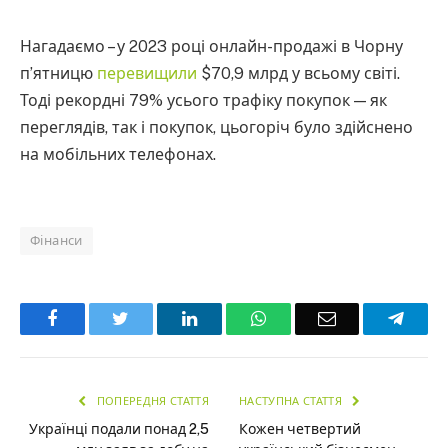
Нагадаємо – у 2023 році онлайн-продажі в Чорну
п’ятницю
перевищили
$70,9 млрд у всьому світі.
Тоді рекордні 79% усього трафіку покупок — як
переглядів, так і покупок, цьогоріч було здійснено
на мобільних телефонах.
Фінанси
Facebook
Twitter
LinkedIn
WhatsApp
Email
Teleg
ПОПЕРЕДНЯ СТАТТЯ
НАСТУПНА СТАТТЯ
Українці подали понад 2,5
Кожен четвертий