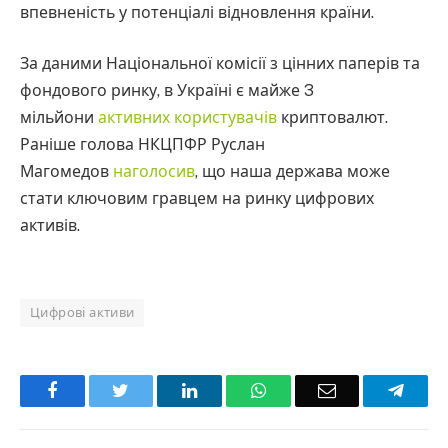
впевненість у потенціалі відновлення країни.
За даними Національної комісії з цінних паперів та
фондового ринку, в Україні є майже 3
мільйони
активних користувачів
криптовалют.
Раніше голова НКЦПФР Руслан
Магомедов
наголосив
, що наша держава може
стати ключовим гравцем на ринку цифрових
активів.
Цифрові активи
Facebook
Twitter
LinkedIn
WhatsApp
Email
Teleg