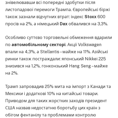
знівелювавши всі попередні здобутки після
листопадової перемоги Трампа. Європейські біржі
також зазнали відчутних втрат: індекс
Stoxx
600
просів на 2%, а німецький
Dax
обвалився на 3,3%.
Особливо суттєво торговельні обмеження вдарили
по
автомобільному секторі
. Акції Volkswagen
впали на 4,3%, а Stellantis – майже на 11%. Азійські
ринки також постраждали: японський Nikkei 225
знизився на 1,2%, гонконзький Hang Seng – майже
на 2%.
Трамп запровадив 25% мита на імпорт з Канади та
Мексики і додаткові 10% на китайські товари.
Приводом для таких жорстких заходів президент
США назвав недостатню боротьбу цих країн з
обігом фентанілу та проблемами контролю