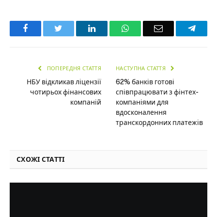
Facebook
Twitter
LinkedIn
WhatsApp
Email
Teleg
ПОПЕРЕДНЯ СТАТТЯ
НАСТУПНА СТАТТЯ
НБУ відкликав ліцензії
62% банків готові
чотирьох фінансових
співпрацювати з фінтех-
компаній
компаніями для
вдосконалення
транскордонних платежів
СХОЖІ СТАТТІ