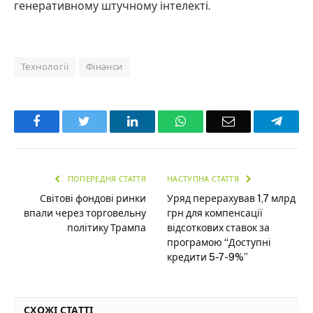
генеративному штучному інтелекті.
Технології
Фінанси
Facebook
Twitter
LinkedIn
WhatsApp
Email
Teleg
ПОПЕРЕДНЯ СТАТТЯ
НАСТУПНА СТАТТЯ
Світові фондові ринки
Уряд перерахував 1,7 млрд
впали через торговельну
грн для компенсації
політику Трампа
відсоткових ставок за
програмою “Доступні
кредити 5-7-9%”
СХОЖІ СТАТТІ