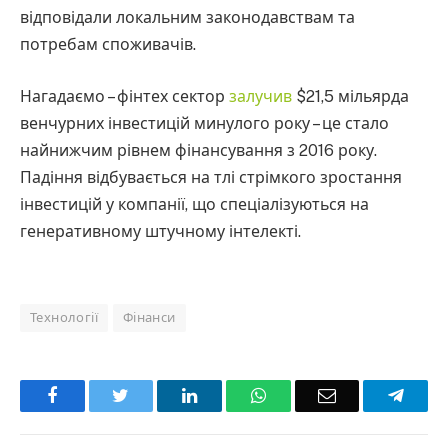
відповідали локальним законодавствам та
потребам споживачів.
Нагадаємо – фінтех сектор
залучив
$21,5 мільярда
венчурних інвестицій минулого року – це стало
найнижчим рівнем фінансування з 2016 року.
Падіння відбувається на тлі стрімкого зростання
інвестицій у компанії, що спеціалізуються на
генеративному штучному інтелекті.
Технології
Фінанси
Facebook
Twitter
LinkedIn
WhatsApp
Email
Teleg