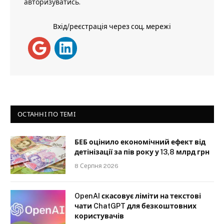
авторизуватись
.
Вхід/реєстрація через соц. мережі
ОСТАННІ ПО ТЕМІ
БЕБ оцінило економічний ефект від
детінізації за пів року у 13,8 млрд грн
8 Серпня 2026
OpenAI скасовує ліміти на текстові
чати ChatGPT для безкоштовних
користувачів