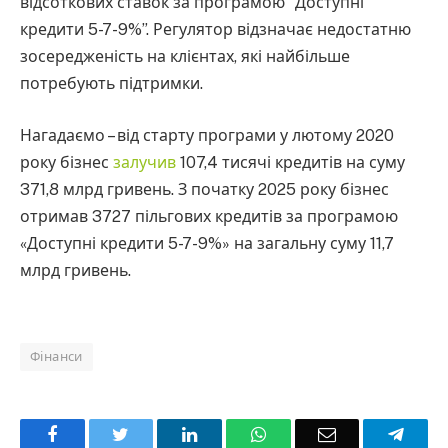
відсоткових ставок за програмою “Доступні
кредити 5-7-9%”. Регулятор відзначає недостатню
зосередженість на клієнтах, які найбільше
потребують підтримки.
Нагадаємо – від старту програми у лютому 2020
року бізнес
залучив
107,4 тисячі кредитів на суму
371,8 млрд гривень. З початку 2025 року бізнес
отримав 3727 пільгових кредитів за програмою
«Доступні кредити 5-7-9%» на загальну суму 11,7
млрд гривень.
Фінанси
Facebook
Twitter
LinkedIn
WhatsApp
Email
Teleg