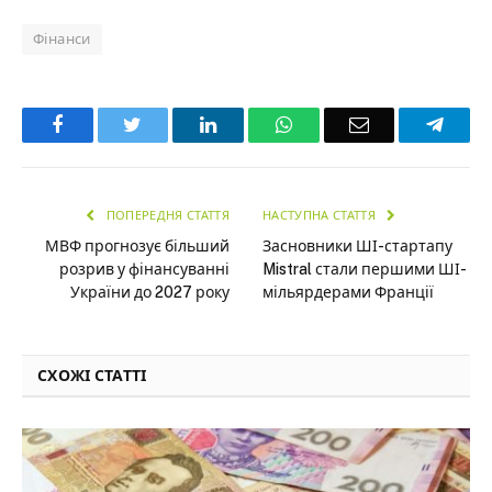
Фінанси
Facebook
Twitter
LinkedIn
WhatsApp
Email
Teleg
ПОПЕРЕДНЯ СТАТТЯ
НАСТУПНА СТАТТЯ
МВФ прогнозує більший
Засновники ШІ-стартапу
розрив у фінансуванні
Mistral стали першими ШІ-
України до 2027 року
мільярдерами Франції
СХОЖІ СТАТТІ