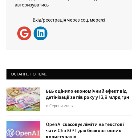
авторизуватись
.
Вхід/реєстрація через соц. мережі
ОСТАННІ ПО ТЕМІ
БЕБ оцінило економічний ефект від
детінізації за пів року у 13,8 млрд грн
8 Серпня 2026
OpenAI скасовує ліміти на текстові
чати ChatGPT для безкоштовних
користувачів