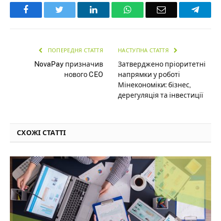
Facebook
Twitter
LinkedIn
WhatsApp
Email
Teleg
ПОПЕРЕДНЯ СТАТТЯ
НАСТУПНА СТАТТЯ
NovaPay призначив
Затверджено пріоритетні
нового CEO
напрямки у роботі
Мінекономіки: бізнес,
дерегуляція та інвестиції
СХОЖІ СТАТТІ