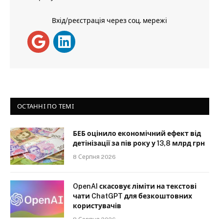
Вхід/реєстрація через соц. мережі
ОСТАННІ ПО ТЕМІ
БЕБ оцінило економічний ефект від
детінізації за пів року у 13,8 млрд грн
8 Серпня 2026
OpenAI скасовує ліміти на текстові
чати ChatGPT для безкоштовних
користувачів