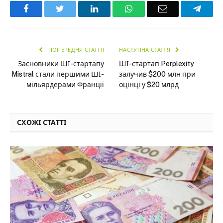
Facebook
Twitter
LinkedIn
WhatsApp
Email
Teleg
ПОПЕРЕДНЯ СТАТТЯ
НАСТУПНА СТАТТЯ
Засновники ШІ-стартапу
ШІ-стартап Perplexity
Mistral стали першими ШІ-
залучив $200 млн при
мільярдерами Франції
оцінці у $20 млрд
СХОЖІ СТАТТІ