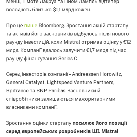
Менш, Тімоте Лакруа та Гійом Лампль відтепер
володіють близько $1,1 млрд кожен.
Про це
пише
Bloomberg. Зростання акцій стартапу
та активів його засновників відбулось після нового
раунду інвестицій, коли Mistral отримав оцінку у €12
млрд. Компанії вдалось залучити €1,7 млрд під час
раунду фінансування Series C.
Серед інвесторів компанії – Andreessen Horowitz,
General Catalyst, Lightspeed Venture Partners,
Bpifrance та BNP Paribas. Засновники й
співробітники залишаються мажоритарними
власниками компанії.
Зростання оцінки стартапу
посилює його позиції
серед європейських розробників ШІ. Mistral