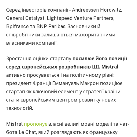
Серед інвесторів компанії – Andreessen Horowitz,
General Catalyst, Lightspeed Venture Partners,
Bpifrance та BNP Paribas. Засновники й
співробітники залишаються мажоритарними
власниками компанії.
Зростання оцінки стартапу
посилює його позиції
серед європейських розробників ШІ. Mistral
активно просувається і на політичному рівні:
президент Франції Еммануель Макрон позиціює
стартап як ключовий елемент у стратегії країни
стати європейським центром розвитку нових
технологій.
Mistral
пропонує
власні великі мовні моделі та чат-
бота Le Chat, який розглядають як французьку