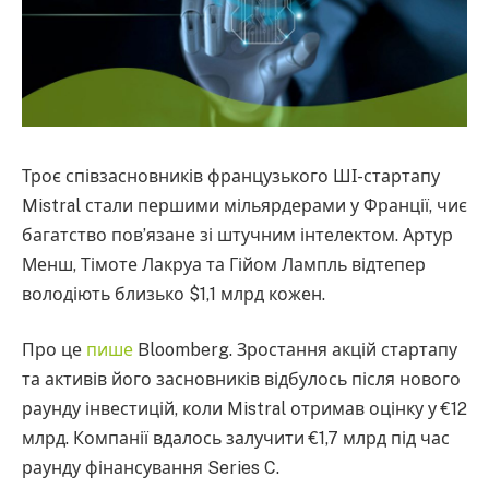
Троє співзасновників французького ШІ-стартапу
Mistral стали першими мільярдерами у Франції, чиє
багатство пов’язане зі штучним інтелектом. Артур
Менш, Тімоте Лакруа та Гійом Лампль відтепер
володіють близько $1,1 млрд кожен.
Про це
пише
Bloomberg. Зростання акцій стартапу
та активів його засновників відбулось після нового
раунду інвестицій, коли Mistral отримав оцінку у €12
млрд. Компанії вдалось залучити €1,7 млрд під час
раунду фінансування Series C.