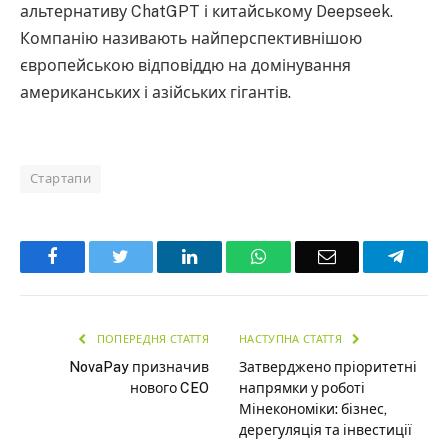
альтернативу ChatGPT і китайському Deepseek.
Компанію називають найперспективнішою
європейською відповіддю на домінування
американських і азійських гігантів.
Стартапи
Facebook
Twitter
LinkedIn
WhatsApp
Email
Teleg
ПОПЕРЕДНЯ СТАТТЯ
НАСТУПНА СТАТТЯ
NovaPay призначив
Затверджено пріоритетні
нового CEO
напрямки у роботі
Мінекономіки: бізнес,
дерегуляція та інвестиції