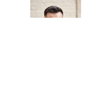
Ігор Сироватко здобув суттєвий фінансовий досвід
в Універсал Банку, де пройшов шлях від керівника
відділення до директора департаменту мережі
відділень. Там він отримав глибоке розуміння