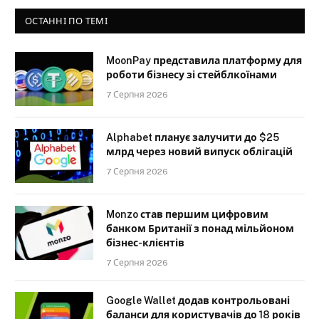
ОСТАННІ ПО ТЕМІ
MoonPay представила платформу для
роботи бізнесу зі стейблкоїнами
7 Серпня 2026
Alphabet планує залучити до $25
млрд через новий випуск облігацій
7 Серпня 2026
Monzo став першим цифровим
банком Британії з понад мільйоном
бізнес-клієнтів
7 Серпня 2026
Google Wallet додав контрольовані
баланси для користувачів до 18 років