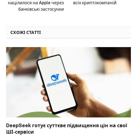
націлилося на Apple через
всіх криптокомпаній
банківські застосунки
СХОЖІ СТАТТІ
DeepSeek готує суттєве підвищення цін на свої
ШІ-сервіси