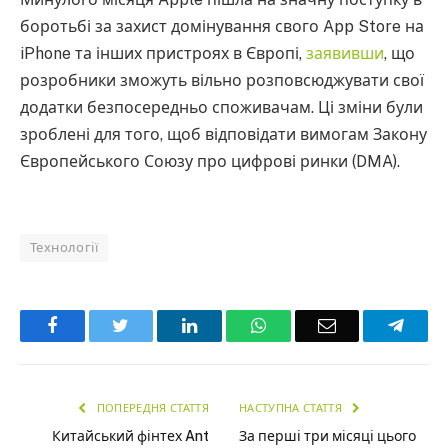
боротьбі за захист домінування свого App Store на
iPhone та інших пристроях в Європі,
заявивши
, що
розробники зможуть вільно розповсюджувати свої
додатки безпосередньо споживачам. Ці зміни були
зроблені для того, щоб відповідати вимогам Закону
Європейського Союзу про цифрові ринки (DMA).
Технології
Facebook
Twitter
LinkedIn
WhatsApp
Email
Teleg
ПОПЕРЕДНЯ СТАТТЯ
НАСТУПНА СТАТТЯ
Китайський фінтех Ant
За перші три місяці цього