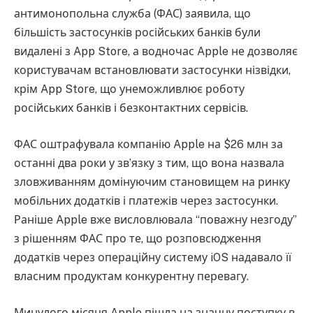
антимонопольна служба (ФАС) заявила, що
більшість застосунків російських банків були
видалені з App Store, а водночас Apple не дозволяє
користувачам встановлювати застосунки нізвідки,
крім App Store, що унеможливлює роботу
російських банків і безконтактних сервісів.
ФАС оштрафувала компанію Apple на $26 млн за
останні два роки у зв’язку з тим, що вона назвала
зловживанням домінуючим становищем на ринку
мобільних додатків і платежів через застосунки.
Раніше Apple вже висловлювала “поважну незгоду”
з рішенням ФАС про те, що розповсюдження
додатків через операційну систему iOS надавало її
власним продуктам конкурентну перевагу.
Минулого місяця Apple пішла на значну поступку в