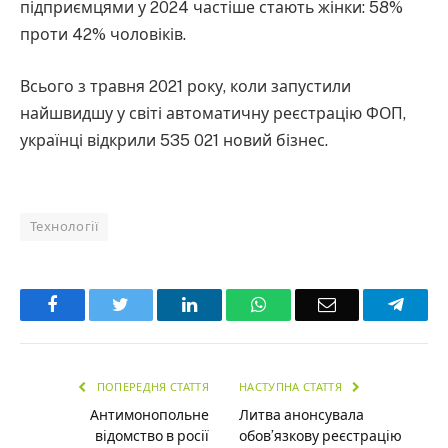
підприємцями у 2024 частіше стають жінки: 58%
проти 42% чоловіків.
Всього з травня 2021 року, коли запустили
найшвидшу у світі автоматичну реєстрацію ФОП,
українці відкрили 535 021 новий бізнес.
Технології
Facebook
Twitter
LinkedIn
WhatsApp
Email
Teleg
ПОПЕРЕДНЯ СТАТТЯ
НАСТУПНА СТАТТЯ
Антимонопольне
Литва анонсувала
відомство в росії
обов’язкову реєстрацію