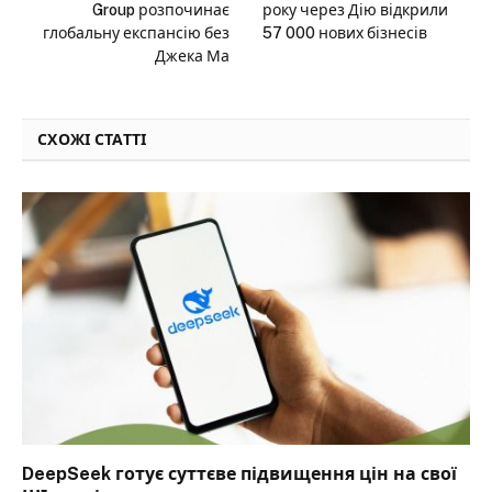
Group розпочинає
року через Дію відкрили
глобальну експансію без
57 000 нових бізнесів
Джека Ма
СХОЖІ СТАТТІ
DeepSeek готує суттєве підвищення цін на свої