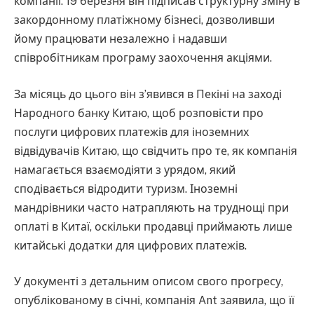
компанії. 19 березня він підписав структурну зміну в
закордонному платіжному бізнесі, дозволивши
йому працювати незалежно і надавши
співробітникам програму заохочення акціями.
За місяць до цього він з’явився в Пекіні на заході
Народного банку Китаю, щоб розповісти про
послуги цифрових платежів для іноземних
відвідувачів Китаю, що свідчить про те, як компанія
намагається взаємодіяти з урядом, який
сподівається відродити туризм. Іноземні
мандрівники часто натрапляють на труднощі при
оплаті в Китаї, оскільки продавці приймають лише
китайські додатки для цифрових платежів.
У документі з детальним описом свого прогресу,
опублікованому в січні, компанія Ant заявила, що її