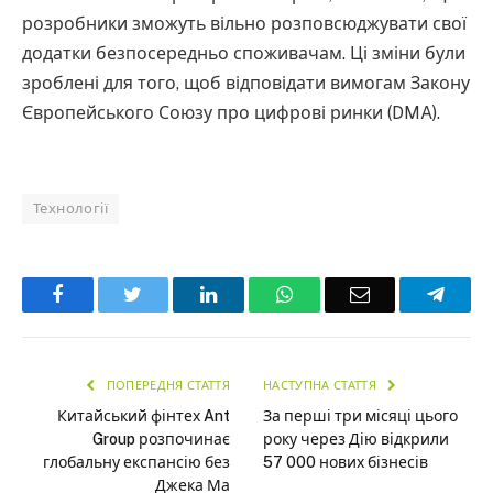
розробники зможуть вільно розповсюджувати свої
додатки безпосередньо споживачам. Ці зміни були
зроблені для того, щоб відповідати вимогам Закону
Європейського Союзу про цифрові ринки (DMA).
Технології
Facebook
Twitter
LinkedIn
WhatsApp
Email
Teleg
ПОПЕРЕДНЯ СТАТТЯ
НАСТУПНА СТАТТЯ
Китайський фінтех Ant
За перші три місяці цього
Group розпочинає
року через Дію відкрили
глобальну експансію без
57 000 нових бізнесів
Джека Ма