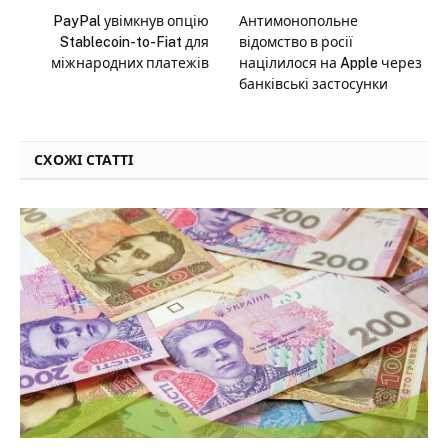
PayPal увімкнув опцію
Антимонопольне
Stablecoin-to-Fiat для
відомство в росії
міжнародних платежів
націлилося на Apple через
банківські застосунки
СХОЖІ СТАТТІ