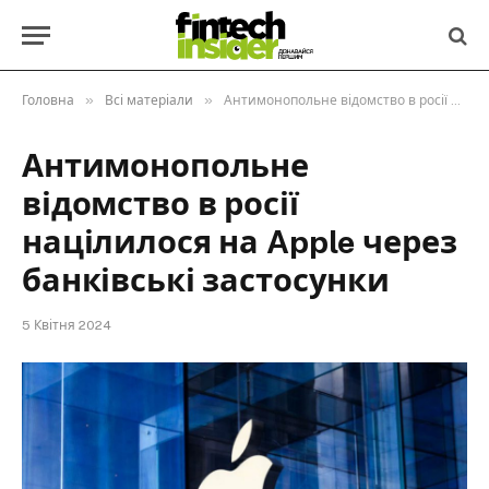
»
»
Головна
Всі матеріали
Антимонопольне відомство в росії націлилося на Apple через банківські застосунки
Антимонопольне
відомство в росії
націлилося на Apple через
банківські застосунки
5 Квітня 2024