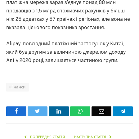
платіжна мережа зараз з’єднує понад 88 млн
продавців з 1,5 млрд споживчих рахунків у більш
ніж 25 додатках у 57 країнах і регіонах, але вона не
вказала цільового показника зростання.
Alipay, повсюдний платіжний застосунок у Китаї,
який був другим за величиною джерелом доходу
Ant у 2020 році, залишається частиною групи.
Фінанси
Facebook
Twitter
LinkedIn
WhatsApp
Email
Teleg
ПОПЕРЕДНЯ СТАТТЯ
НАСТУПНА СТАТТЯ