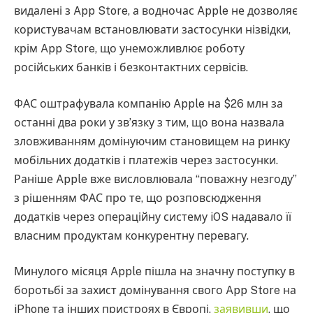
видалені з App Store, а водночас Apple не дозволяє
користувачам встановлювати застосунки нізвідки,
крім App Store, що унеможливлює роботу
російських банків і безконтактних сервісів.
ФАС оштрафувала компанію Apple на $26 млн за
останні два роки у зв’язку з тим, що вона назвала
зловживанням домінуючим становищем на ринку
мобільних додатків і платежів через застосунки.
Раніше Apple вже висловлювала “поважну незгоду”
з рішенням ФАС про те, що розповсюдження
додатків через операційну систему iOS надавало її
власним продуктам конкурентну перевагу.
Минулого місяця Apple пішла на значну поступку в
боротьбі за захист домінування свого App Store на
iPhone та інших пристроях в Європі,
заявивши
, що