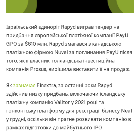
Ізраїльський єдиноріг Rapyd виграв тендер на
придбання європейської платіжної компанії PayU
GPO за $610 млн. Rapyd змагався з канадською
платіжною фірмою Nuvei за поглинання PayU після
того, як її власник, голландська інвестиційна
компанія Prosus, вирішила виставити її на продаж.
Як
зазначає
Finextra, за останні роки Rapyd
здійснив низку придбань, включаючи ісландську
платіжну компанію Valitor у 2021 році та
гонконгську платформу для реєстрації бізнесу Neat
у грудні, оскільки він прагне розвивати компанію в
рамках підготовки до майбутнього IPO.