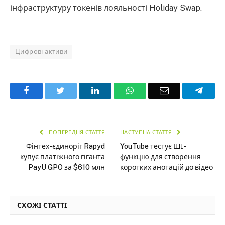
інфраструктуру токенів лояльності Holiday Swap.
Цифрові активи
Facebook
Twitter
LinkedIn
WhatsApp
Email
Teleg
ПОПЕРЕДНЯ СТАТТЯ
НАСТУПНА СТАТТЯ
Фінтех-єдиноріг Rapyd
YouTube тестує ШІ-
купує платіжного гіганта
функцію для створення
PayU GPO за $610 млн
коротких анотацій до відео
СХОЖІ СТАТТІ