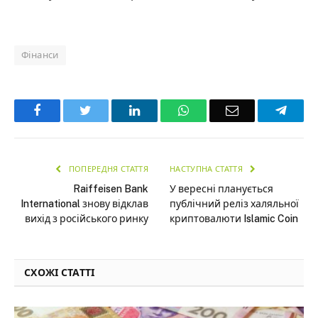
Фінанси
Facebook
Twitter
LinkedIn
WhatsApp
Email
Teleg
ПОПЕРЕДНЯ СТАТТЯ
НАСТУПНА СТАТТЯ
Raiffeisen Bank
У вересні планується
International знову відклав
публічний реліз халяльної
вихід з російського ринку
криптовалюти Islamic Coin
СХОЖІ СТАТТІ