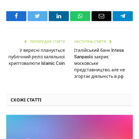
Facebook
Twitter
LinkedIn
WhatsApp
Email
Teleg
ПОПЕРЕДНЯ СТАТТЯ
НАСТУПНА СТАТТЯ
У вересні планується
Італійський банк Intesa
публічний реліз халяльної
Sanpaolo закриє
криптовалюти Islamic Coin
московське
представництво, але не
згортає діяльність в рф
СХОЖІ СТАТТІ