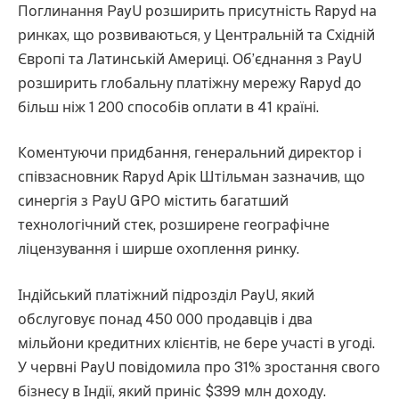
Поглинання PayU розширить присутність Rapyd на
ринках, що розвиваються, у Центральній та Східній
Європі та Латинській Америці. Об’єднання з PayU
розширить глобальну платіжну мережу Rapyd до
більш ніж 1 200 способів оплати в 41 країні.
Коментуючи придбання, генеральний директор і
співзасновник Rapyd Арік Штільман зазначив, що
синергія з PayU GPO містить багатший
технологічний стек, розширене географічне
ліцензування і ширше охоплення ринку.
Індійський платіжний підрозділ PayU, який
обслуговує понад 450 000 продавців і два
мільйони кредитних клієнтів, не бере участі в угоді.
У червні PayU повідомила про 31% зростання свого
бізнесу в Індії, який приніс $399 млн доходу.