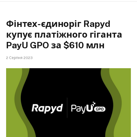
Фінтех-єдиноріг Rapyd
купує платіжного гіганта
PayU GPO за $610 млн
2 Серпня 2023