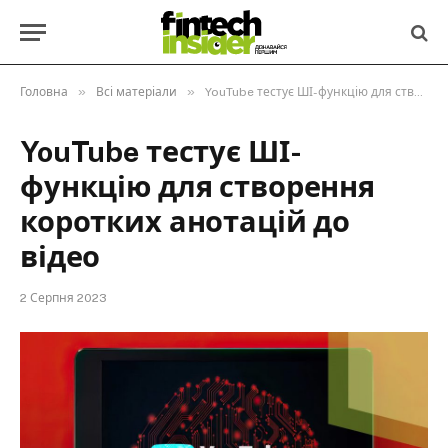
»
»
Головна
Всі матеріали
YouTube тестує ШІ-функцію для створення коротких анотацій до відео
YouTube тестує ШІ-
функцію для створення
коротких анотацій до
відео
2 Серпня 2023