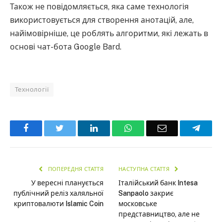
Також не повідомляється, яка саме технологія
використовується для створення анотацій, але,
найімовірніше, це роблять алгоритми, які лежать в
основі чат-бота Google Bard.
Технології
Facebook
Twitter
LinkedIn
WhatsApp
Email
Teleg
ПОПЕРЕДНЯ СТАТТЯ
НАСТУПНА СТАТТЯ
У вересні планується
Італійський банк Intesa
публічний реліз халяльної
Sanpaolo закриє
криптовалюти Islamic Coin
московське
представництво, але не