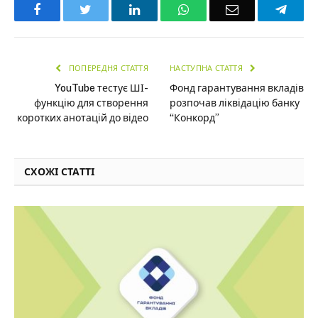
Facebook
Twitter
LinkedIn
WhatsApp
Email
Teleg
ПОПЕРЕДНЯ СТАТТЯ
НАСТУПНА СТАТТЯ
YouTube тестує ШІ-
Фонд гарантування вкладів
функцію для створення
розпочав ліквідацію банку
коротких анотацій до відео
“Конкорд”
СХОЖІ СТАТТІ