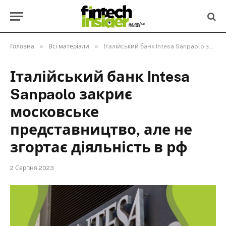
»
»
Головна
Всі матеріали
Італійський банк Intesa Sanpaolo закриє московське представництво, але не згортає діяльність в рф
Італійський банк Intesa
Sanpaolo закриє
московське
представництво, але не
згортає діяльність в рф
2 Серпня 2023