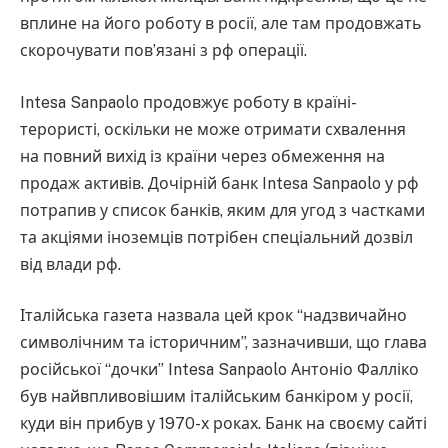
вплине на його роботу в росії, але там продовжать
скорочувати пов’язані з рф операції.
Intesa Sanpaolo продовжує роботу в країні-
терористі, оскільки не може отримати схвалення
на повний вихід із країни через обмеження на
продаж активів. Дочірній банк Intesa Sanpaolo у рф
потрапив у список банків, яким для угод з частками
та акціями іноземців потрібен спеціальний дозвіл
від влади рф.
Італійська газета назвала цей крок “надзвичайно
символічним та історичним”, зазначивши, що глава
російської “дочки” Intesa Sanpaolo Антоніо Фалліко
був найвпливовішим італійським банкіром у росії,
куди він прибув у 1970-х роках. Банк на своєму сайті