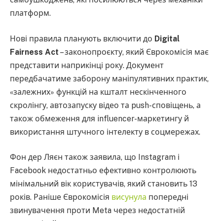
платформ.
Нові правила планують включити до
Digital
Fairness Act
– законопроєкту, який Єврокомісія має
представити наприкінці року. Документ
передбачатиме заборону маніпулятивних практик,
«залежних» функцій на кшталт нескінченного
скролінгу, автозапуску відео та push-сповіщень, а
також обмеження для influencer-маркетингу й
використання штучного інтелекту в соцмережах.
Фон дер Ляєн також заявила, що Instagram і
Facebook недостатньо ефективно контролюють
мінімальний вік користувачів, який становить 13
років. Раніше Єврокомісія
висунула
попередні
звинувачення проти Meta через недостатній