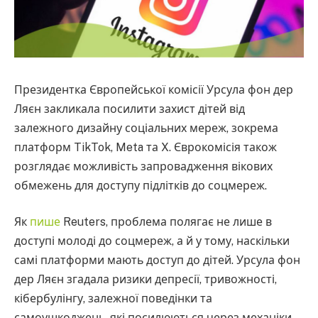
Президентка Європейської комісії Урсула фон дер
Ляєн закликала посилити захист дітей від
залежного дизайну соціальних мереж, зокрема
платформ TikTok, Meta та X. Єврокомісія також
розглядає можливість запровадження вікових
обмежень для доступу підлітків до соцмереж.
Як
пише
Reuters, проблема полягає не лише в
доступі молоді до соцмереж, а й у тому, наскільки
самі платформи мають доступ до дітей. Урсула фон
дер Ляєн згадала ризики депресії, тривожності,
кібербулінгу, залежної поведінки та
самоушкоджень, які посилюються через механіки