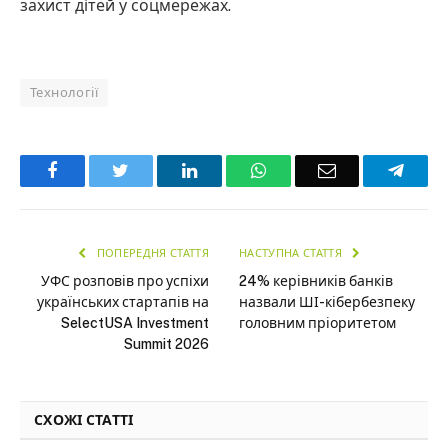
захист дітей у соцмережах.
Технології
Facebook
Twitter
LinkedIn
WhatsApp
Email
Teleg
ПОПЕРЕДНЯ СТАТТЯ
НАСТУПНА СТАТТЯ
УФС розповів про успіхи
24% керівників банків
українських стартапів на
назвали ШІ-кібербезпеку
SelectUSA Investment
головним пріоритетом
Summit 2026
СХОЖІ СТАТТІ