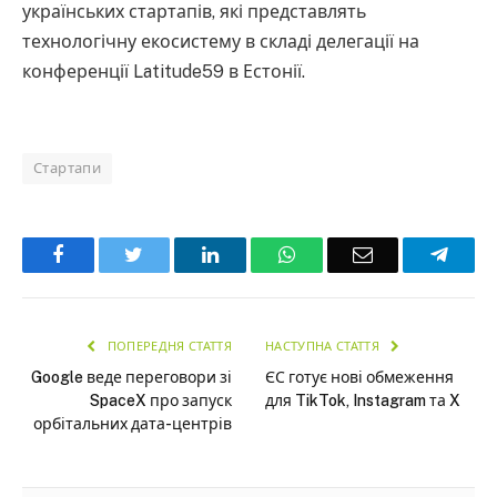
українських стартапів, які представлять
технологічну екосистему в складі делегації на
конференції Latitude59 в Естонії.
Стартапи
Facebook
Twitter
LinkedIn
WhatsApp
Email
Teleg
ПОПЕРЕДНЯ СТАТТЯ
НАСТУПНА СТАТТЯ
Google веде переговори зі
ЄС готує нові обмеження
SpaceX про запуск
для TikTok, Instagram та X
орбітальних дата-центрів