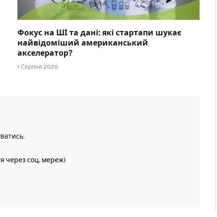
Фокус на ШІ та дані: які стартапи шукає
найвідоміший американський
акселератор?
1 Серпня 2026
уватись
.
ія через соц. мережі