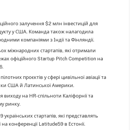
ійного залучення $2 млн інвестицій для
дукту у США. Команда також налагодила
родними компаніями з Індії та Фінляндії.
ьох міжнародних стартапів, які отримали
жах офіційного Startup Pitch Competition на
6.
отних проєктів у сфері цивільної авіації та
нки США й Латинської Америки.
я виходу на HR-спільноти Каліфорнії та
му ринку.
9 українських стартапів, які представлять
 на конференції Latitude59 в Естонії.