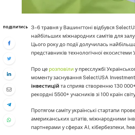
3–6 травня у Вашингтоні відбувся SelectU
ПОДІЛИТИСЬ
найбільших міжнародних самітів для залуч
Цього року до події долучилась найбільша
представників технологічної екосистеми 
Про це
розповіли
у пресслужбі Українського
моменту заснування SelectUSA Investmen
інвестицій
та сприяв створенню 130 000+ 
рекордні 5500+ учасників зі 100 країн світу
Протягом саміту українські стартапи пров
американських штатів, міжнародними інв
партнерами у сферах AI, кібербезпеки, heal