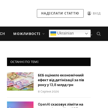
НАДІСЛАТИ СТАТТЮ
ВХІД
Ukrainian
ECH
МОЖЛИВОСТІ
ОСТАННІ ПО ТЕМІ
БЕБ оцінило економічний
ефект від детінізації за пів
року у 13,8 млрд грн
8 Серпня 2026
OpenAI скасовує ліміти на