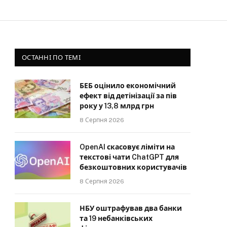
ОСТАННІ ПО ТЕМІ
БЕБ оцінило економічний
ефект від детінізації за пів
року у 13,8 млрд грн
8 Серпня 2026
OpenAI скасовує ліміти на
текстові чати ChatGPT для
безкоштовних користувачів
8 Серпня 2026
НБУ оштрафував два банки
та 19 небанківських