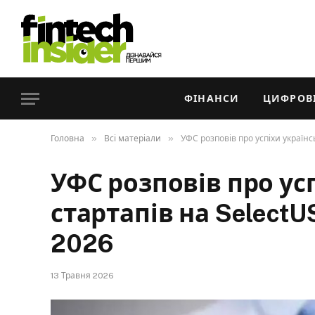
ФІНАНСИ
ЦИФРОВІ
»
»
Головна
Всі матеріали
УФС розповів про успіхи україн
УФС розповів про ус
стартапів на SelectU
2026
13 Травня 2026