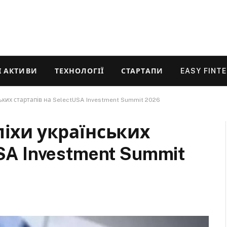
 АКТИВИ
ТЕХНОЛОГІЇ
СТАРТАПИ
EASY FINT
ських стартапів на SelectUSA Investment Summit 2026
піхи українських
SA Investment Summit