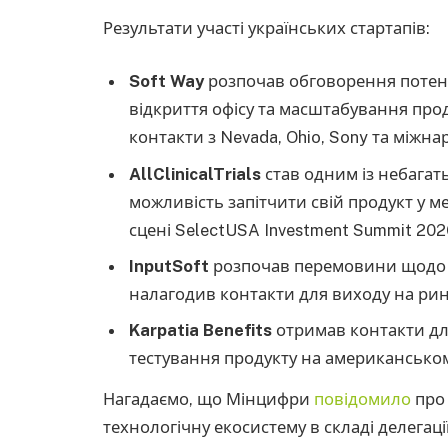
Результати участі українських стартапів:
Soft Way
розпочав обговорення потенц
відкриття офісу та масштабування про
контакти з Nevada, Ohio, Sony та міжна
AllClinicalTrials
став одним із небагат
можливість запітчити свій продукт у ме
сцені SelectUSA Investment Summit 202
InputSoft
розпочав перемовини щодо піл
налагодив контакти для виходу на ри
Karpatia Benefits
отримав контакти дл
тестування продукту на американсько
Нагадаємо, що Мінцифри
повідомило
про 
технологічну екосистему в складі делегації