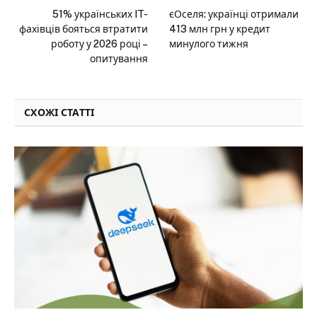
51% українських IT-
єОселя: українці отримали
фахівців бояться втратити
413 млн грн у кредит
роботу у 2026 році –
минулого тижня
опитування
СХОЖІ СТАТТІ