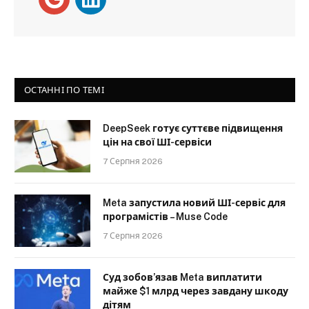
ОСТАННІ ПО ТЕМІ
DeepSeek готує суттєве підвищення
цін на свої ШІ-сервіси
7 Серпня 2026
Meta запустила новий ШІ-сервіс для
програмістів – Muse Code
7 Серпня 2026
Суд зобов’язав Meta виплатити
майже $1 млрд через завдану шкоду
дітям