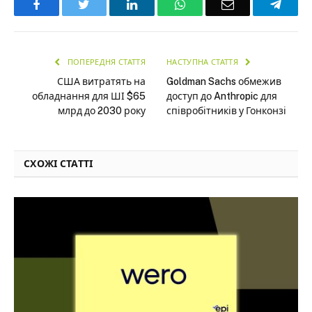
Facebook
Twitter
LinkedIn
WhatsApp
Email
Teleg
ПОПЕРЕДНЯ СТАТТЯ
НАСТУПНА СТАТТЯ
США витратять на
Goldman Sachs обмежив
обладнання для ШІ $65
доступ до Anthropic для
млрд до 2030 року
співробітників у Гонконзі
СХОЖІ СТАТТІ