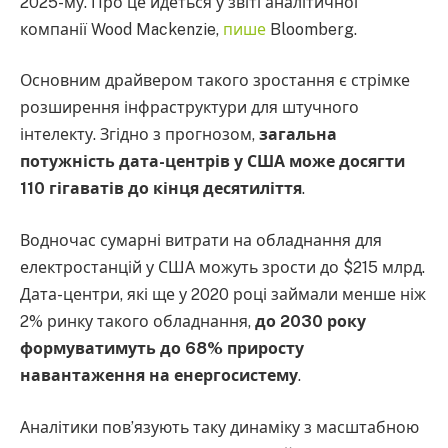
2025-му. Про це йдеться у звіті аналітичної
компанії Wood Mackenzie,
пише
Bloomberg.
Основним драйвером такого зростання є стрімке
розширення інфраструктури для штучного
інтелекту. Згідно з прогнозом,
загальна
потужність дата-центрів у США може досягти
110 гігаватів до кінця десятиліття
.
Водночас сумарні витрати на обладнання для
електростанцій у США можуть зрости до $215 млрд.
Дата-центри, які ще у 2020 році займали менше ніж
2% ринку такого обладнання,
до 2030 року
формуватимуть до 68% приросту
навантаження на енергосистему
.
Аналітики пов’язують таку динаміку з масштабною