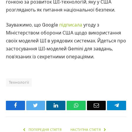
гонкою за розвиток ШІ-технологій, яку у США
розглядають як питання національної безпеки.
Зауважимо, що Google
підписала
угоду з
Міністерством оборони США щодо використання
своїх моделей ШІ в урядових системах. Йдеться про
застосування ШІ-моделей Gemini для завдань,
пов’язаних із секретними операціями.
Технології
Facebook
Twitter
LinkedIn
WhatsApp
Email
Teleg
ПОПЕРЕДНЯ СТАТТЯ
НАСТУПНА СТАТТЯ