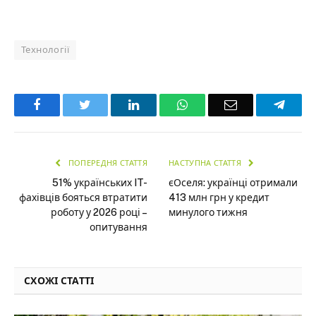
Технології
Facebook
Twitter
LinkedIn
WhatsApp
Email
Teleg
ПОПЕРЕДНЯ СТАТТЯ
НАСТУПНА СТАТТЯ
51% українських IT-
єОселя: українці отримали
фахівців бояться втратити
413 млн грн у кредит
роботу у 2026 році –
минулого тижня
опитування
СХОЖІ СТАТТІ