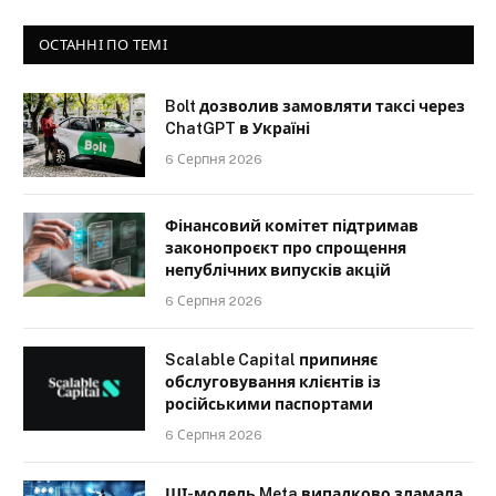
ОСТАННІ ПО ТЕМІ
Bolt дозволив замовляти таксі через
ChatGPT в Україні
6 Серпня 2026
Фінансовий комітет підтримав
законопроєкт про спрощення
непублічних випусків акцій
6 Серпня 2026
Scalable Capital припиняє
обслуговування клієнтів із
російськими паспортами
6 Серпня 2026
ШІ-модель Meta випадково зламала