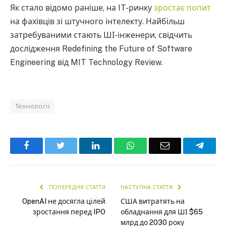
Як стало відомо раніше, на IT-ринку
зростає попит
на фахівців зі штучного інтелекту. Найбільш
затребуваними стають ШІ-інженери, свідчить
дослідження Redefining the Future of Software
Engineering від MIT Technology Review.
Технології
Facebook
Twitter
LinkedIn
WhatsApp
Email
Teleg
ПОПЕРЕДНЯ СТАТТЯ
НАСТУПНА СТАТТЯ
OpenAI не досягла цілей
США витратять на
зростання перед IPO
обладнання для ШІ $65
млрд до 2030 року