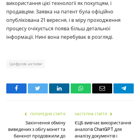
використання цієї технології як покупцям, і
продавцям. Заявка на патент була офіційно
опублікована 21 вересня, і в міру проходження
процесу очікується поява більш детальної
інформації. Нині вона перебуває в розгляді.
Цифрові активи
Facebook
Twitter
LinkedIn
WhatsApp
Email
Teleg
ПОПЕРЕДНЯ СТАТТЯ
НАСТУПНА СТАТТЯ
Закінчення обміну
ЄЦБ вивчає використання
виведених з обігу монет та
аналогів ChatGPT для
банкнот продовжили до
аналізу документів і