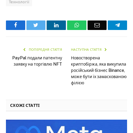
Технології
Facebook
Twitter
LinkedIn
WhatsApp
Email
Teleg
ПОПЕРЕДНЯ СТАТТЯ
НАСТУПНА СТАТТЯ
PayPal подали патентну
Новостворена
заявку на торгівлю NFT
криптобіржа, яка викупила
російський бізнес Binance,
може бути їх замаскованою
філією
СХОЖІ СТАТТІ