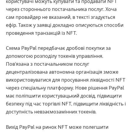
користувачі можуть купувати та продавати NFT
через стороннього постачальника послуг. Хоча
сам провайдер не вказаний, в тексті згадується
ефір. Також у заявці докладно описуються способи
проведення транзакцій із NFT.
Схема PayPal передбачає дробові покупки за
допомогою розподілу токенів управління.
Пов’язана з постачальником послуг
децентралізована автономна організація зможе
використовуватися для просування ліквідності NFT
через спеціальну платформу. Нове рішення PayPal
має поліпшити користувацький досвід, підвищити
безпеку під час торгівлі NFT, підвищити ліквідність і
доступність невзаємозамінних токенів.
Вихід PayPal на ринок NFT може полегшити