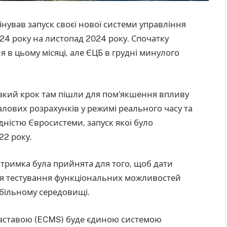
ував запуск своєї нової системи управління
24 року на листопад 2024 року. Спочатку
 в цьому місяці, але ЄЦБ в грудні минулого
 такий крок там пішли для пом’якшення впливу
алових розрахунків у режимі реального часу та
дністю Євросистеми, запуск якої було
22 року.
тримка була прийнята для того, щоб дати
ня тестування функціональних можливостей
абільному середовищі.
 заставою (ECMS) буде єдиною системою