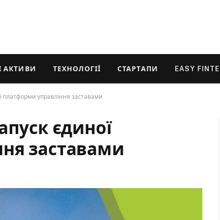
 АКТИВИ
ТЕХНОЛОГІЇ
СТАРТАПИ
EASY FINT
ої платформи управління заставами
апуск єдиної
ння заставами