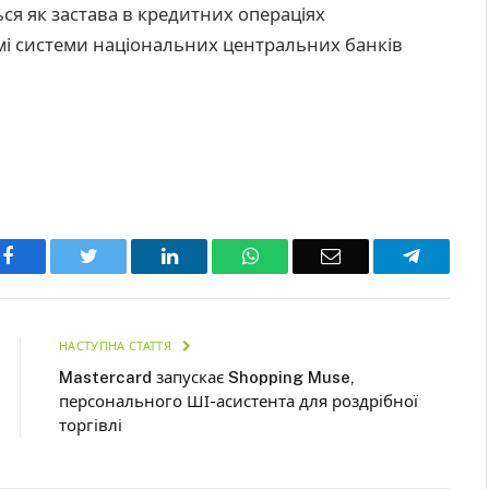
я як застава в кредитних операціях
мі системи національних центральних банків
Facebook
Twitter
LinkedIn
WhatsApp
Email
Telegra
НАСТУПНА СТАТТЯ
Mastercard запускає Shopping Muse,
персонального ШІ-асистента для роздрібної
торгівлі