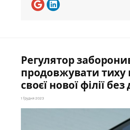
Регулятор заборонив
продовжувати тиху м
своєї нової філії бе
1 Грудня 2023