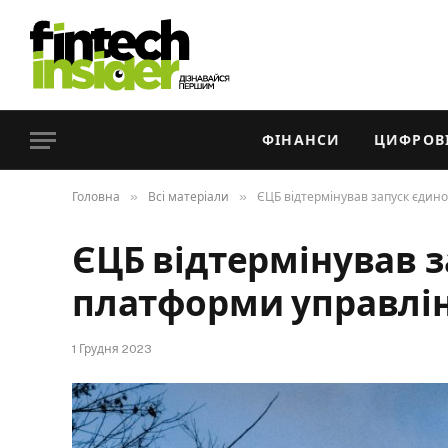
ФІНАНСИ
ЦИФРОВІ
»
»
Головна
Всі матеріали
ЄЦБ відтермінував запуск єдин
ЄЦБ відтермінував з
платформи управлі
1 Грудня 2023