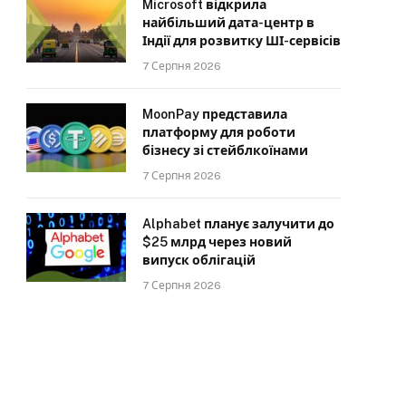
Microsoft відкрила
найбільший дата-центр в
Індії для розвитку ШІ-сервісів
7 Серпня 2026
MoonPay представила
платформу для роботи
бізнесу зі стейблкоїнами
7 Серпня 2026
Alphabet планує залучити до
$25 млрд через новий
випуск облігацій
7 Серпня 2026