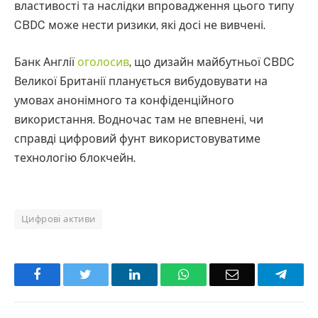
властивості та наслідки впровадження цього типу
CBDC може нести ризики, які досі не вивчені.
Банк Англії
оголосив
, що дизайн майбутньої CBDC
Великої Британії планується вибудовувати на
умовах анонімного та конфіденційного
використання. Водночас там не впевнені, чи
справді цифровий фунт використовуватиме
технологію блокчейн.
Цифрові активи
Facebook
Twitter
LinkedIn
WhatsApp
Email
Teleg