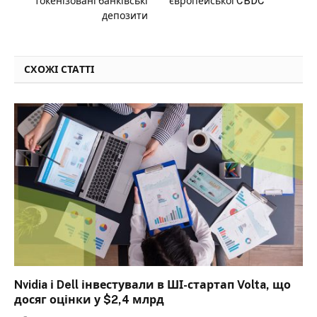
токенізовані банківські
європейської CBDC
депозити
СХОЖІ СТАТТІ
Nvidia і Dell інвестували в ШІ-стартап Volta, що
досяг оцінки у $2,4 млрд