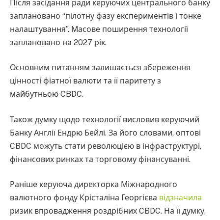
Після засідання ради керуючих центрального банку
заплановано “пілотну фазу експериментів і тонке
налаштування”. Масове поширення технології
заплановано на 2027 рік.
Основним питанням залишається збереження
цінності фіатної валюти та її паритету з
майбутньою CBDC.
Також думку щодо технології висловив керуючий
Банку Англії Ендрю Бейлі. За його словами, оптові
CBDC можуть стати революцією в інфраструктурі,
фінансових ринках та торговому фінансуванні.
Раніше керуюча директорка Міжнародного
валютного фонду Крісталіна Георгієва
відзначила
ризик впровадження роздрібних CBDC. На її думку,