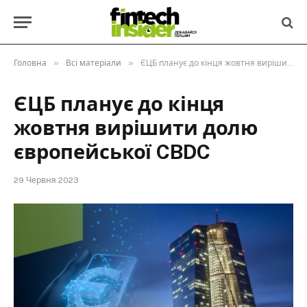
»
»
Головна
Всі матеріали
ЄЦБ планує до кінця жовтня вирішити долю європейської CBDC
ЄЦБ планує до кінця
жовтня вирішити долю
європейської CBDC
29 Червня 2023