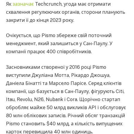
Як
зазначає
Techcrunch, угода має отримати
схвалення регулюючих органів, сторони планують
закрити її до кінця 2023 року.
Очікується, що Pismo збереже свій поточний
менеджмент, який залишиться у Сан-Паулу. У
компанії працює 400 співробітників.
Засновниками створеної у 2016 році Pismo
виступили Джуліана Мотта, Рікардо Джошуа,
Даніела Бінатті та Марсело Парісе. Серед клієнтів
компанії, що базується в Сан-Паулу, фігурують Citi,
Itau, Revolu, N26, Nubank і Cora. Щорічно стартап
обробляє майже 50 млрд викликів API і обслуговує
80 млн облікових записів. Річний обсяг транзакцій
Pismo становить $40 млрд, а кількість випущених
карток перевищила 40 млн одиниць.