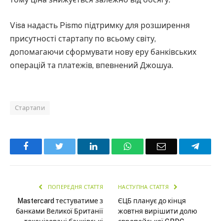
Visa надасть Pismo підтримку для розширення
присутності стартапу по всьому світу,
допомагаючи сформувати нову еру банківських
операцій та платежів, впевнений Джошуа.
Стартапи
Facebook
Twitter
LinkedIn
WhatsApp
Email
Teleg
ПОПЕРЕДНЯ СТАТТЯ
НАСТУПНА СТАТТЯ
Mastercard тестуватиме з
ЄЦБ планує до кінця
банками Великої Британії
жовтня вирішити долю