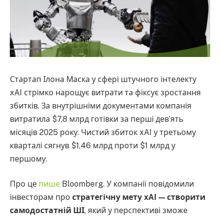
Стартап Ілона Маска у сфері штучного інтелекту
xAI стрімко нарощує витрати та фіксує зростання
збитків. За внутрішніми документами компанія
витратила $7,8 млрд готівки за перші дев’ять
місяців 2025 року. Чистий збиток xAI у третьому
кварталі сягнув $1,46 млрд проти $1 млрд у
першому.
Про це
пише
Bloomberg. У компанії повідомили
інвесторам про
стратегічну мету xAI — створити
самодостатній ШІ
, який у перспективі зможе