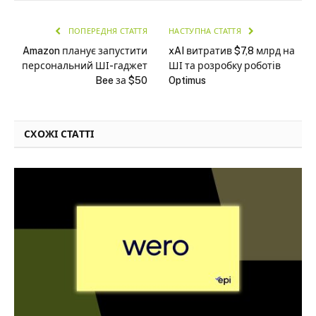
ПОПЕРЕДНЯ СТАТТЯ
НАСТУПНА СТАТТЯ
Amazon планує запустити
xAI витратив $7,8 млрд на
персональний ШІ-гаджет
ШІ та розробку роботів
Bee за $50
Optimus
СХОЖІ СТАТТІ