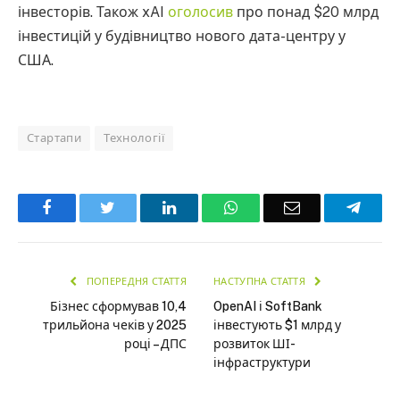
інвесторів. Також xAI
оголосив
про понад $20 млрд
інвестицій у будівництво нового дата-центру у
США.
Стартапи
Технології
Facebook
Twitter
LinkedIn
WhatsApp
Email
Teleg
ПОПЕРЕДНЯ СТАТТЯ
НАСТУПНА СТАТТЯ
Бізнес сформував 10,4
OpenAI і SoftBank
трильйона чеків у 2025
інвестують $1 млрд у
році – ДПС
розвиток ШІ-
інфраструктури