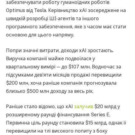
забезпечувати роботу гуманоїдних роботів
Optimus від Tesla. Керівництво xAI зосереджене на
швидкій розробці ШІ-агентів та іншого
програмного забезпечення, яке з часом має стати
основою для цього напряму.
Попри значні витрати, доходи xAI зростають.
Виручка компанії майже подвоїлася у
квартальному вимірі — до $107 млн. Водночас за
підсумками дев’яти місяців продажі перевищили
$200 млн, хоча раніше компанія прогнозувала
близько $500 млн доходу за весь рік.
Раніше стало відомо, що xAI
залучив
$20 млрд у
розширеному раунді фінансування Series E.
Первинна ціль раунду становила $15 млрд, однак її
перевищили на тлі високого попиту з боку