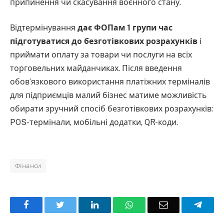
припинення чи скасування воєнного стану.
Відтермінування
дає ФОПам 1 групи час
підготуватися до безготівкових розрахунків
і
приймати оплату за товари чи послуги на всіх
торговельних майданчиках. Після введення
обов’язкового використання платіжних терміналів
для підприємців малий бізнес матиме можливість
обирати зручний спосіб безготівкових розрахунків:
POS-термінали, мобільні додатки, QR-коди.
Фінанси
Facebook
Twitter
LinkedIn
WhatsApp
Email
Teleg