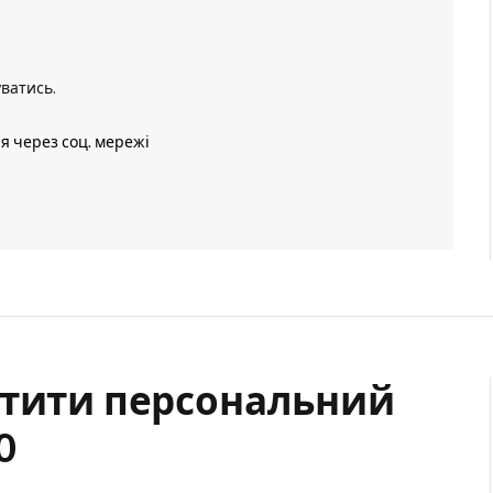
уватись
.
ія через соц. мережі
стити персональний
0