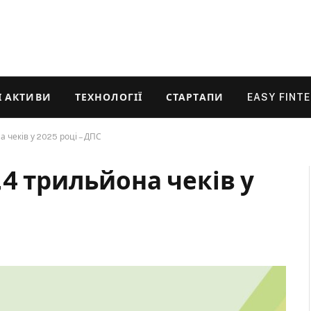
 АКТИВИ
ТЕХНОЛОГІЇ
СТАРТАПИ
EASY FINT
 чеків у 2025 році – ДПС
,4 трильйона чеків у