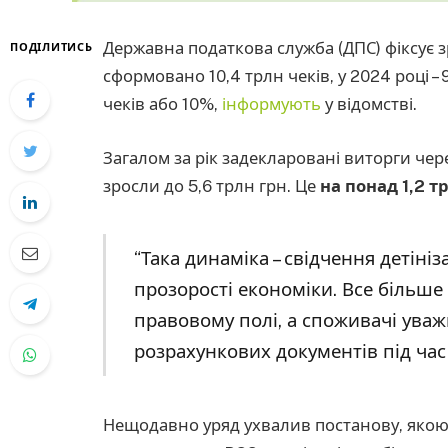
Державна податкова служба (ДПС) фіксує зр
ПОДІЛИТИСЬ
сформовано 10,4 трлн чеків, у 2024 році –
чеків або 10%,
інформують
у відомстві.
Загалом за рік задекларовані виторги че
зросли до 5,6 трлн грн. Це
на понад 1,2 т
“Така динаміка – свідчення детініз
прозорості економіки. Все більше
правовому полі, а споживачі ува
розрахункових документів під час 
Нещодавно уряд ухвалив постанову, яко