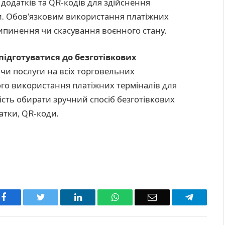
додатків та QR-кодів для здійснення
и. Обов’язковим використання платіжних
припинення чи скасування воєнного стану.
підготуватися до безготівкових
 чи послуги на всіх торговельних
го використання платіжних терміналів для
сть обирати зручний спосіб безготівкових
атки, QR-коди.
Facebook
Twitter
LinkedIn
WhatsApp
Email
Telegra