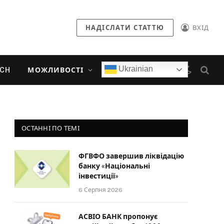
НАДІСЛАТИ СТАТТЮ
ВХІД
Ukrainian
ECH
МОЖЛИВОСТІ
ОСТАННІ ПО ТЕМІ
ФГВФО завершив ліквідацію
банку «Національні
інвестиції»
6 Серпня 2026
АСВІО БАНК пропонує