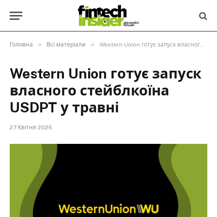
»
»
Головна
Всі матеріали
Western Union готує запуск власного стейблкоїна USDPT у травні
Western Union готує запуск
власного стейблкоїна
USDPT у травні
27 Квітня 2026