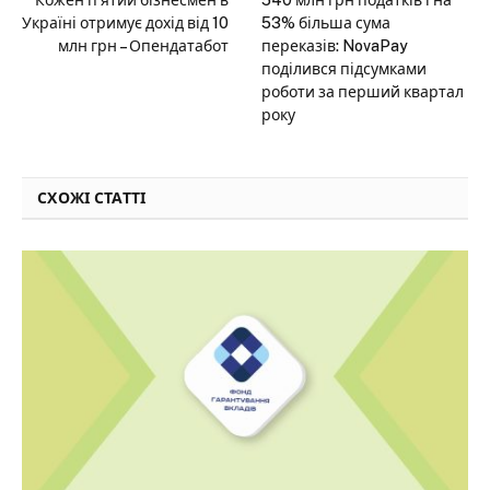
Кожен п’ятий бізнесмен в
540 млн грн податків і на
Україні отримує дохід від 10
53% більша сума
млн грн – Опендатабот
переказів: NovaPay
поділився підсумками
роботи за перший квартал
року
СХОЖІ СТАТТІ