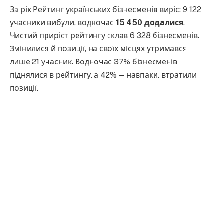
За рік Рейтинг українських бізнесменів виріс: 9 122
учасники вибули, водночас
15 450 додалися
.
Чистий приріст рейтингу склав 6 328 бізнесменів.
Змінилися й позиції, на своїх місцях утримався
лише 21 учасник. Водночас 37% бізнесменів
піднялися в рейтингу, а 42% — навпаки, втратили
позиції.
Лише 28% бізнесменів з переліку – жінки
.
Майже чверть усіх бізнесменів зареєстровані у
Києві – 16 230. Далі йдуть Дніпропетровщина (7 204
бізнесмени) та Львівщина (5 878). Разом на ці 3
регіони припадає близько 40% усього великого
бізнесу країни.
Більшість працює у «середньому» сегменті
великого бізнесу: 79% мають дохід від 10 до 100 млн