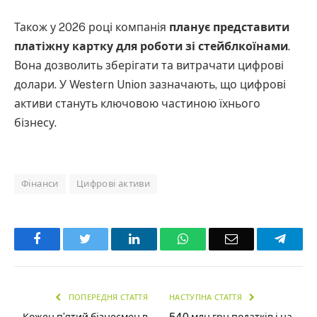
Також у 2026 році компанія
планує представити
платіжну картку для роботи зі стейблкоїнами
.
Вона дозволить зберігати та витрачати цифрові
долари. У Western Union зазначають, що цифрові
активи стануть ключовою частиною їхнього
бізнесу.
Фінанси
Цифрові активи
Facebook
Twitter
LinkedIn
WhatsApp
Email
Teleg
ПОПЕРЕДНЯ СТАТТЯ
НАСТУПНА СТАТТЯ