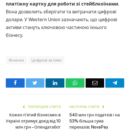
платіжну картку для роботи зі стейблкоїнами
.
Вона дозволить зберігати та витрачати цифрові
долари. У Western Union зазначають, що цифрові
активи стануть ключовою частиною їхнього
бізнесу.
Фінанси
Цифрові активи
Facebook
Twitter
LinkedIn
WhatsApp
Email
Teleg
ПОПЕРЕДНЯ СТАТТЯ
НАСТУПНА СТАТТЯ
Кожен п’ятий бізнесмен в
540 млн грн податків і на
Україні отримує дохід від 10
53% більша сума
млн грн – Опендатабот
переказів: NovaPay