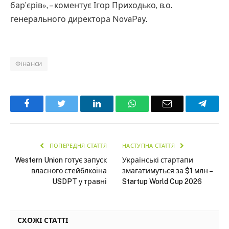
бар’єрів», – коментує Ігор Приходько, в.о.
генерального директора NovaPay.
Фінанси
Facebook
Twitter
LinkedIn
WhatsApp
Email
Teleg
ПОПЕРЕДНЯ СТАТТЯ
НАСТУПНА СТАТТЯ
Western Union готує запуск
Українські стартапи
власного стейблкоїна
змагатимуться за $1 млн –
USDPT у травні
Startup World Cup 2026
СХОЖІ СТАТТІ