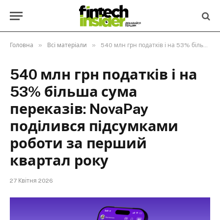
»
»
Головна
Всі матеріали
540 млн грн податків і на 53% більша сума переказів: NovaPay поділився підсумками роботи за перший квартал року
540 млн грн податків і на
53% більша сума
переказів: NovaPay
поділився підсумками
роботи за перший
квартал року
27 Квітня 2026