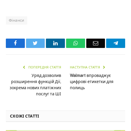
Фінанси
Facebook
Twitter
LinkedIn
WhatsApp
Email
Teleg
ПОПЕРЕДНЯ СТАТТЯ
НАСТУПНА СТАТТЯ
Уряд дозволив
Walmart впроваджує
розширення функцій Дії,
цифрові етикетки для
зокрема нових платіжних
полиць
послуг та ШІ
СХОЖІ СТАТТІ