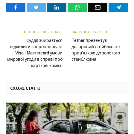
Facebook
Twitter
LinkedIn
WhatsApp
Email
Teleg
ПОПЕРЕДНЯ СТАТТЯ
НАСТУПНА СТАТТЯ
Суддя збирається
Tether презентує
відхилити запропоновані
доларовий стейблкоїн з
Visa і Mastercard умови
прив’язкою до золотого
мирової угоди в справі про
стейблкоїна
карткові комісії
СХОЖІ СТАТТІ