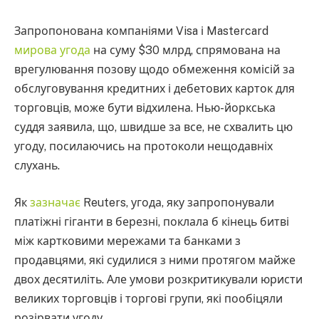
Запропонована компаніями Visa і Mastercard
мирова угода
на суму $30 млрд, спрямована на
врегулювання позову щодо обмеження комісій за
обслуговування кредитних і дебетових карток для
торговців, може бути відхилена. Нью-йоркська
суддя заявила, що, швидше за все, не схвалить цю
угоду, посилаючись на протоколи нещодавніх
слухань.
Як
зазначає
Reuters, угода, яку запропонували
платіжні гіганти в березні, поклала б кінець битві
між картковими мережами та банками з
продавцями, які судилися з ними протягом майже
двох десятиліть. Але умови розкритикували юристи
великих торговців і торгові групи, які пообіцяли
розірвати угоду.