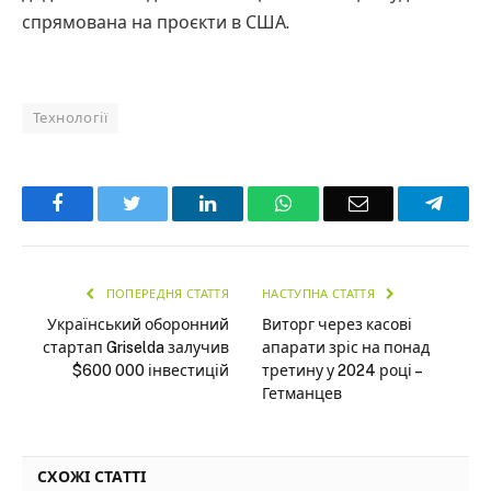
спрямована на проєкти в США.
Технології
Facebook
Twitter
LinkedIn
WhatsApp
Email
Teleg
ПОПЕРЕДНЯ СТАТТЯ
НАСТУПНА СТАТТЯ
Український оборонний
Виторг через касові
стартап Griselda залучив
апарати зріс на понад
$600 000 інвестицій
третину у 2024 році –
Гетманцев
СХОЖІ СТАТТІ