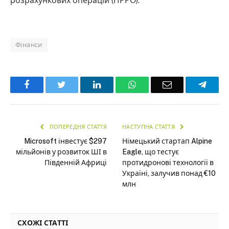
розрахункових операцій (ПРРО).
Фінанси
Facebook
Twitter
LinkedIn
WhatsApp
Email
Teleg
ПОПЕРЕДНЯ СТАТТЯ
НАСТУПНА СТАТТЯ
Microsoft інвестує $297
Німецький стартап Alpine
мільйонів у розвиток ШІ в
Eagle, що тестує
Південній Африці
протидронові технології в
Україні, залучив понад €10
млн
СХОЖІ СТАТТІ