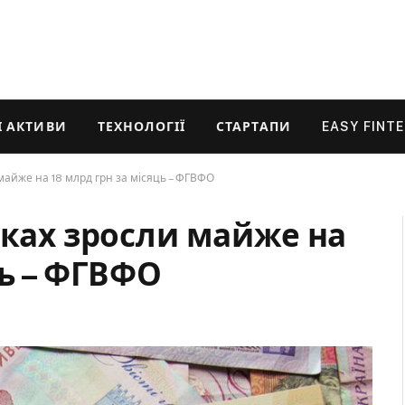
 АКТИВИ
ТЕХНОЛОГІЇ
СТАРТАПИ
EASY FINT
 майже на 18 млрд грн за місяць – ФГВФО
нках зросли майже на
ць – ФГВФО