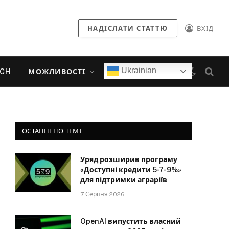
НАДІСЛАТИ СТАТТЮ
ВХІД
Ukrainian
ECH
МОЖЛИВОСТІ
ОСТАННІ ПО ТЕМІ
Уряд розширив програму
«Доступні кредити 5-7-9%»
для підтримки аграріїв
7 Серпня 2026
OpenAI випустить власний