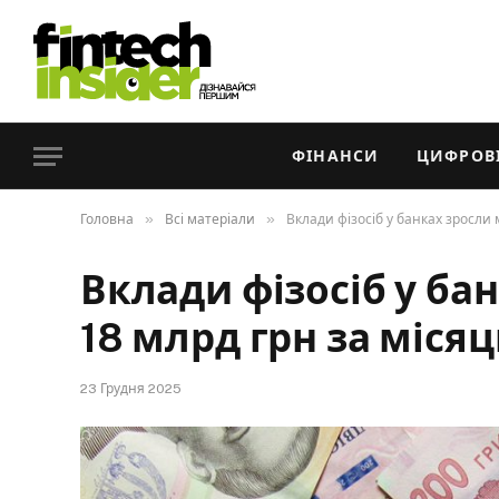
ФІНАНСИ
ЦИФРОВІ
»
»
Головна
Всі матеріали
Вклади фізосіб у банках зросли
Вклади фізосіб у ба
18 млрд грн за міся
23 Грудня 2025