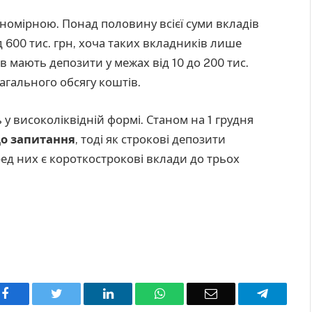
номірною. Понад половину всієї суми вкладів
 600 тис. грн, хоча таких вкладників лише
в мають депозити у межах від 10 до 200 тис.
загального обсягу коштів.
 у високоліквідній формі. Станом на 1 грудня
до запитання
, тоді як строкові депозити
д них є короткострокові вклади до трьох
Facebook
Twitter
LinkedIn
WhatsApp
Email
Telegra