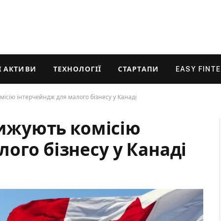
 АКТИВИ
ТЕХНОЛОГІЇ
СТАРТАПИ
EASY FINT
місію інтерчейндж для малого бізнесу у Канаді
знижують комісію
ого бізнесу у Канаді