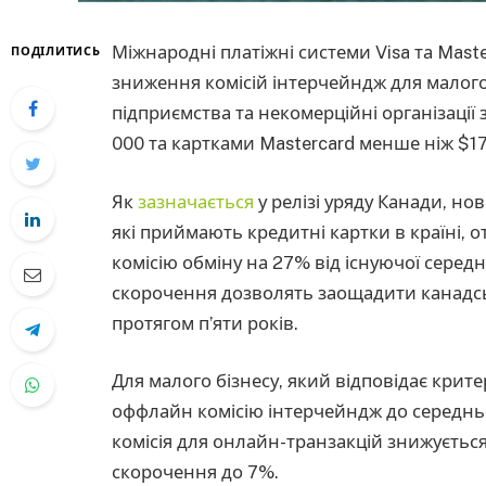
Міжнародні платіжні системи Visa та Mast
ПОДІЛИТИСЬ
зниження комісій інтерчейндж для малого 
підприємства та некомерційні організації 
000 та картками Mastercard менше ніж $17
Як
зазначається
у релізі уряду Канади, н
які приймають кредитні картки в країні, 
комісію обміну на 27% від існуючої середн
скорочення дозволять заощадити канадс
протягом п’яти років.
Для малого бізнесу, який відповідає крите
оффлайн комісію інтерчейндж до середньо
комісія для онлайн-транзакцій знижується
скорочення до 7%.