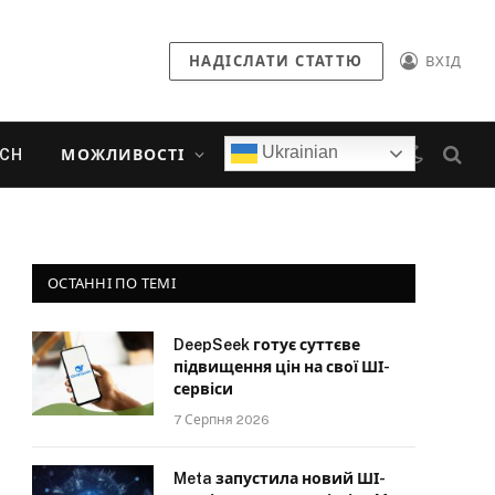
НАДІСЛАТИ СТАТТЮ
ВХІД
Ukrainian
ECH
МОЖЛИВОСТІ
ОСТАННІ ПО ТЕМІ
DeepSeek готує суттєве
підвищення цін на свої ШІ-
сервіси
7 Серпня 2026
Meta запустила новий ШІ-