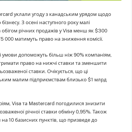
ercard уклали угоду з канадським урядом щодо
бізнесу. З осені наступного року малі
з обігом річних продажів у Visa менш як $300
5 000 матимуть право на зниження комісії.
ові умови допоможуть більш ніж 90% компаніям,
отримати право на нижчі ставки та зменшити
ьозваженої ставки. Очікується, що ці
ьким малим підприємствам близько $1 млрд
ріям, Visa та Mastercard погодилися знизити
зваженої річної ставки обміну 0,95%. Також
 на 10 базисних пунктів, що призведе до