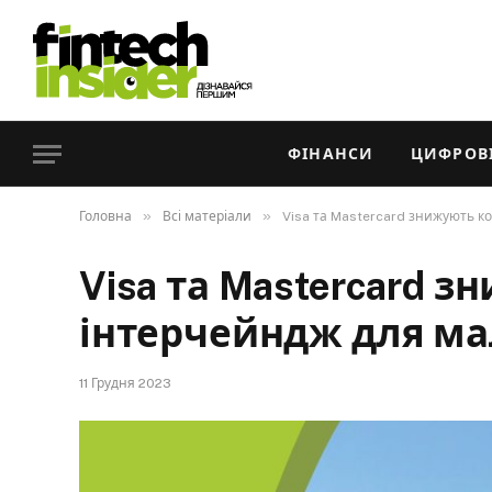
ФІНАНСИ
ЦИФРОВІ
»
»
Головна
Всі матеріали
Visa та Mastercard знижують ко
Visa та Mastercard 
інтерчейндж для мал
11 Грудня 2023