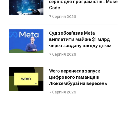
сервіс для програмістів – Muse
Code
7 Серпня 2026
Суд зобов’язав Meta
виплатити майже $1 млрд
через завдану шкоду дітям
7 Серпня 2026
Wero перенесла запуск
цифрового гаманця в
Люксембурзі на вересень
7 Серпня 2026