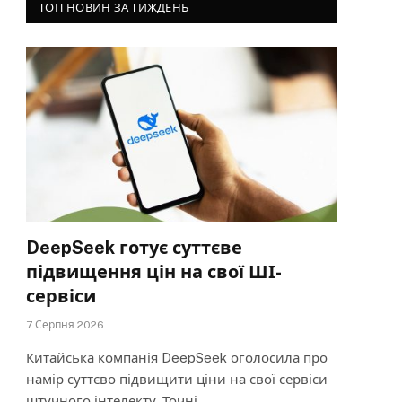
ТОП НОВИН ЗА ТИЖДЕНЬ
DeepSeek готує суттєве
підвищення цін на свої ШІ-
сервіси
7 Серпня 2026
Китайська компанія DeepSeek оголосила про
намір суттєво підвищити ціни на свої сервіси
штучного інтелекту. Точні…