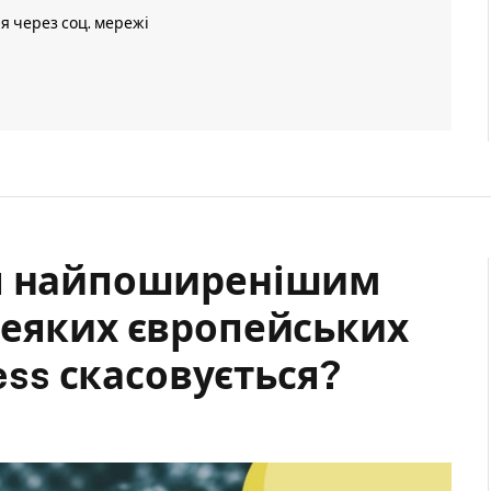
ія через соц. мережі
ся найпоширенішим
деяких європейських
less скасовується?