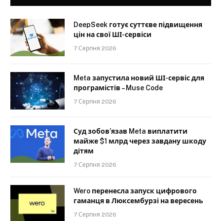
DeepSeek готує суттєве підвищення
цін на свої ШІ-сервіси
7 Серпня 2026
Meta запустила новий ШІ-сервіс для
програмістів – Muse Code
7 Серпня 2026
Суд зобов’язав Meta виплатити
майже $1 млрд через завдану шкоду
дітям
7 Серпня 2026
Wero перенесла запуск цифрового
гаманця в Люксембурзі на вересень
7 Серпня 2026