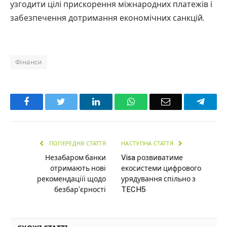
узгодити цілі прискорення міжнародних платежів і
забезпечення дотримання економічних санкцій.
Фінанси
Facebook
Twitter
LinkedIn
WhatsApp
Email
Teleg
ПОПЕРЕДНЯ СТАТТЯ
НАСТУПНА СТАТТЯ
Незабаром банки
Visa розвиватиме
отримають нові
екосистеми цифрового
рекомендаціїї щодо
урядування спільно з
безбар’єрності
TECH5