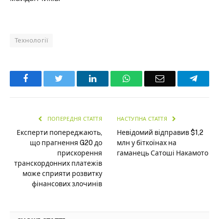
Технології
Facebook
Twitter
LinkedIn
WhatsApp
Email
Teleg
ПОПЕРЕДНЯ СТАТТЯ
НАСТУПНА СТАТТЯ
Експерти попереджають,
Невідомий відправив $1,2
що прагнення G20 до
млн у біткоїнах на
прискорення
гаманець Сатоші Накамото
транскордонних платежів
може сприяти розвитку
фінансових злочинів