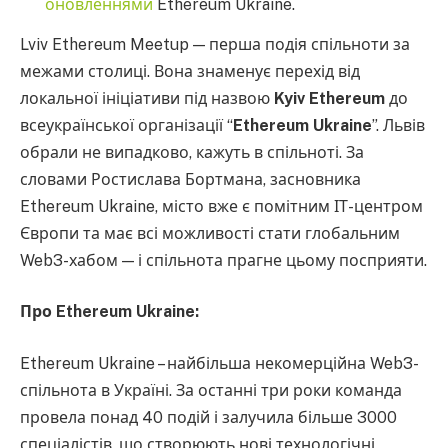
оновленнями
Ethereum Ukraine.
Lviv Ethereum Meetup — перша подія спільноти за
межами столиці. Вона знаменує перехід від
локальної ініціативи під назвою
Kyiv Ethereum
до
всеукраїнської організації “
Ethereum Ukraine
”. Львів
обрали не випадково, кажуть в спільноті. За
словами Ростислава Бортмана, засновника
Ethereum Ukraine, місто вже є помітним ІТ-центром
Європи та має всі можливості стати глобальним
Web3-хабом — і спільнота прагне цьому посприяти.
Про Ethereum Ukraine:
Ethereum Ukraine – найбільша некомерційна Web3-
спільнота в Україні. За останні три роки команда
провела понад 40 подій і залучила більше 3000
спеціалістів, що створюють нові технологічні