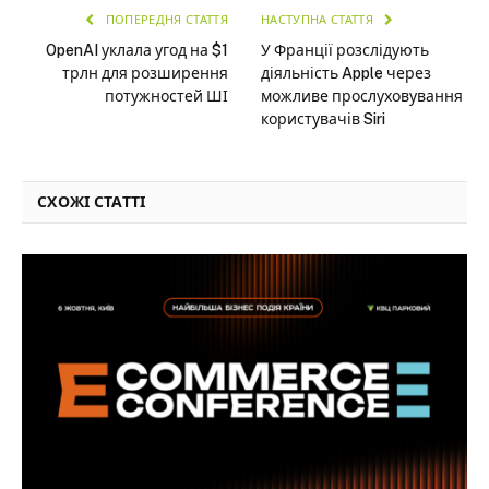
ПОПЕРЕДНЯ СТАТТЯ
НАСТУПНА СТАТТЯ
OpenAI уклала угод на $1
У Франції розслідують
трлн для розширення
діяльність Apple через
потужностей ШІ
можливе прослуховування
користувачів Siri
СХОЖІ СТАТТІ