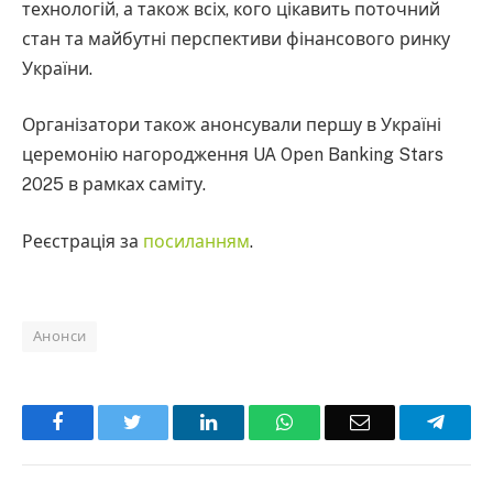
технологій, а також всіх, кого цікавить поточний
стан та майбутні перспективи фінансового ринку
України.
Організатори також анонсували першу в Україні
церемонію нагородження UA Open Banking Stars
2025 в рамках саміту.
Реєстрація за
посиланням
.
Анонси
Facebook
Twitter
LinkedIn
WhatsApp
Email
Teleg