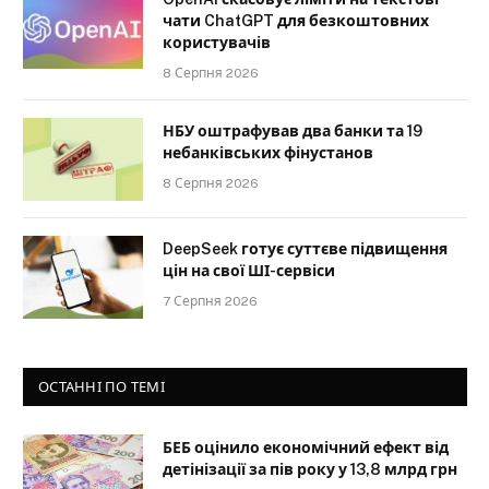
чати ChatGPT для безкоштовних
користувачів
8 Серпня 2026
НБУ оштрафував два банки та 19
небанківських фінустанов
8 Серпня 2026
DeepSeek готує суттєве підвищення
цін на свої ШІ-сервіси
7 Серпня 2026
ОСТАННІ ПО ТЕМІ
БЕБ оцінило економічний ефект від
детінізації за пів року у 13,8 млрд грн