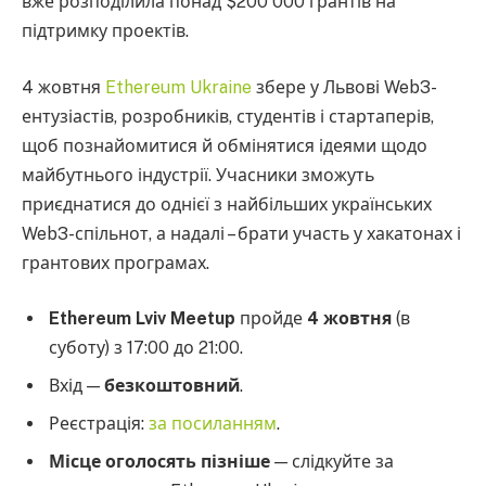
вже розподілила понад $200 000 грантів на
підтримку проектів.
4 жовтня
Ethereum Ukraine
збере у Львові Web3-
ентузіастів, розробників, студентів і стартаперів,
щоб познайомитися й обмінятися ідеями щодо
майбутнього індустрії. Учасники зможуть
приєднатися до однієї з найбільших українських
Web3-спільнот, а надалі – брати участь у хакатонах і
грантових програмах.
Ethereum Lviv Meetup
пройде
4 жовтня
(в
суботу) з 17:00 до 21:00.
Вхід —
безкоштовний
.
Реєстрація:
за посиланням
.
Місце оголосять пізніше
— слідкуйте за