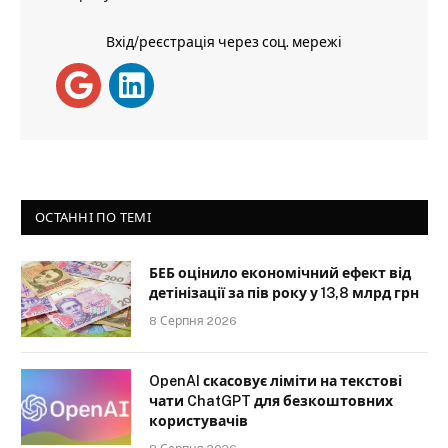
Вхід/реєстрація через соц. мережі
ОСТАННІ ПО ТЕМІ
БЕБ оцінило економічний ефект від
детінізації за пів року у 13,8 млрд грн
8 Серпня 2026
OpenAI скасовує ліміти на текстові
чати ChatGPT для безкоштовних
користувачів