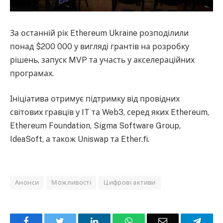
За останній рік Ethereum Ukraine розподілили
понад $200 000 у вигляді грантів на розробку
рішень, запуск MVP та участь у акселераційних
програмах.
Ініціатива отримує підтримку від провідних
світових гравців у IT та Web3, серед яких Ethereum,
Ethereum Foundation, Sigma Software Group,
IdeaSoft, а також Uniswap та Ether.fi.
Анонси
Можливості
Цифрові активи
Facebook
Twitter
LinkedIn
WhatsApp
Email
Teleg