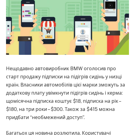
Нещодавно автовиробник BMW оголосив про
старт продажу підписки на підігрів сидінь у низці
країн. Власники автомобілів цієї марки зможуть за
додаткову плату увімкнути підігрів сидінь і керма:
щомісячна підписка коштує $18, підписка на рік –
$180, на три роки – $300. Також за $415 можна
придбати “необмежений доступ”.
Багатьох ця новина розлютила. Користувачі