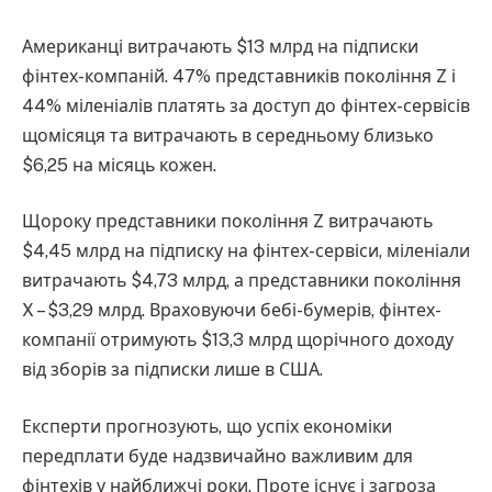
Американці витрачають $13 млрд на підписки
фінтех-компаній. 47% представників покоління Z і
44% міленіалів платять за доступ до фінтех-сервісів
щомісяця та витрачають в середньому близько
$6,25 на місяць кожен.
Щороку представники покоління Z витрачають
$4,45 млрд на підписку на фінтех-сервіси, міленіали
витрачають $4,73 млрд, а представники покоління
X – $3,29 млрд. Враховуючи бебі-бумерів, фінтех-
компанії отримують $13,3 млрд щорічного доходу
від зборів за підписки лише в США.
Експерти прогнозують, що успіх економіки
передплати буде надзвичайно важливим для
фінтехів у найближчі роки. Проте існує і загроза