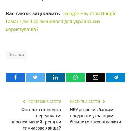
Вас також зацікавить
–
Google Pay став Google
Гаманцем. Що змінилося для українських
користувачів?
Фінанси
Facebook
Twitter
LinkedIn
WhatsApp
Email
Teleg
ПОПЕРЕДНЯ СТАТТЯ
НАСТУПНА СТАТТЯ
Фінтех та економіка
НБУ дозволив банкам
передплати:
продавати українцям
перспективний тренд чи
більше готівкової валюти
тимчасове явище?