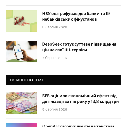
НБУ оштрафував два банки та 19
небанківських фінустанов
8 Серпня 2026
DeepSeek готує суттєве підвищення
цін на свої ШІ-сервіси
7 Серпня 2026
ОСТАННІ ПО ТЕМІ
БЕБ оцінило економічний ефект від
детінізації за пів року у 13,8 млрд грн
8 Серпня 2026
OpenAI скасовує ліміти на текстові