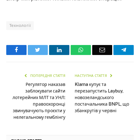
Технології
Facebook
Twitter
LinkedIn
WhatsApp
Email
Teleg
ПОПЕРЕДНЯ СТАТТЯ
НАСТУПНА СТАТТЯ
Регулятор наказав
Klarna купує та
заблокувати сайти
перезапустить Laybuy,
лотерейних МЛТ та УНЛ:
новозеландського
правоохоронці
постачальника BNPL, що
звинувачують проєкти у
збанкрутів у червні
нелегальному гемблінгу