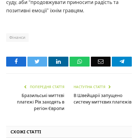
суду, аби “продовжувати приносити радість та
позитивні емоції” їхнім гравцям.
Фінанси
Facebook
Twitter
LinkedIn
WhatsApp
Email
Teleg
ПОПЕРЕДНЯ СТАТТЯ
НАСТУПНА СТАТТЯ
Бразильські миттєві
В Швейцарії запущено
платежі Pix заходять в
систему миттєвих платежів
регіон Європи
СХОЖІ СТАТТІ