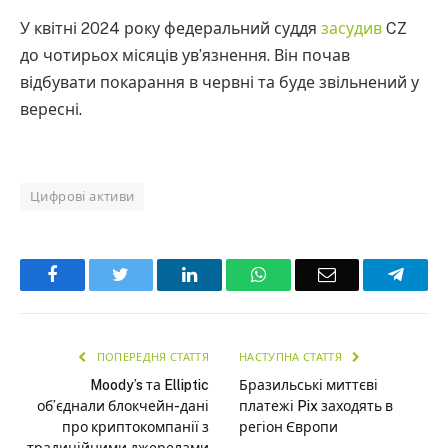
У квітні 2024 року федеральний суддя
засудив
CZ
до чотирьох місяців ув’язнення. Він почав
відбувати покарання в червні та буде звільнений у
вересні.
Цифрові активи
Facebook
Twitter
LinkedIn
WhatsApp
Email
Teleg
ПОПЕРЕДНЯ СТАТТЯ
НАСТУПНА СТАТТЯ
Moody’s та Elliptic
Бразильські миттєві
об’єднали блокчейн-дані
платежі Pix заходять в
про криптокомпанії з
регіон Європи
традиційними джерелами