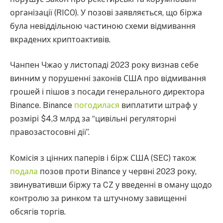
організації (RICO). У позові заявляється, що біржа
була невіддільною частиною схеми відмивання
вкрадених криптоактивів.
Чанпен Чжао у листопаді 2023 року визнав себе
винним у порушенні законів США про відмивання
грошей і пішов з посади генерального директора
Binance. Binance
погодилася
виплатити штраф у
розмірі $4,3 млрд за “цивільні регуляторні
правозастосовні дії”.
Комісія з цінних паперів і бірж США (SEC) також
подала
позов проти Binance у червні 2023 року,
звинувативши біржу та CZ у введенні в оману щодо
контролю за ринком та штучному завищенні
обсягів торгів.