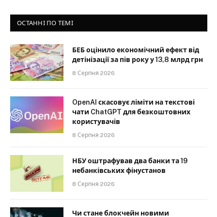
ОСТАННІ ПО ТЕМІ
БЕБ оцінило економічний ефект від
детінізації за пів року у 13,8 млрд грн
8 Серпня 2026
OpenAI скасовує ліміти на текстові
чати ChatGPT для безкоштовних
користувачів
8 Серпня 2026
НБУ оштрафував два банки та 19
небанківських фінустанов
8 Серпня 2026
Чи стане блокчейн новими