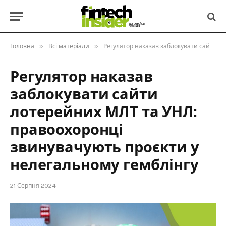
»
»
Головна
Всі матеріали
Регулятор наказав заблокувати сайти лотерейних МЛТ та УНЛ: правоохоронці звинувачують проєкти у нелегальному гемблінгу
Регулятор наказав
заблокувати сайти
лотерейних МЛТ та УНЛ:
правоохоронці
звинувачують проєкти у
нелегальному гемблінгу
21 Серпня 2024