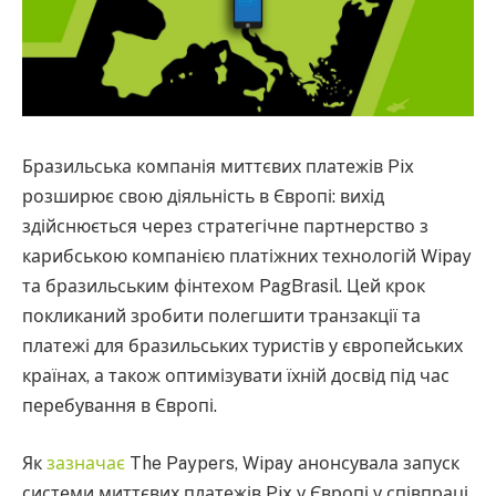
Бразильська компанія миттєвих платежів Pix
розширює свою діяльність в Європі: вихід
здійснюється через стратегічне партнерство з
карибською компанією платіжних технологій Wipay
та бразильським фінтехом PagBrasil. Цей крок
покликаний зробити полегшити транзакції та
платежі для бразильських туристів у європейських
країнах, а також оптимізувати їхній досвід під час
перебування в Європі.
Як
зазначає
The Paypers, Wipay анонсувала запуск
системи миттєвих платежів Pix у Європі у співпраці