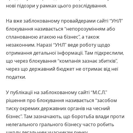
нові підозри у рамках цього розслідування.
На вже заблокованому провайдерами сайті “УНЛ”
блокування називається “непорозумінням або
спланованою атакою на бізнес”, а також
незаконним. Наразі “УНЛ” веде роботу щодо
отримання детальної інформації. Там підкреслили,
що через блокування “компанія зазнає збитків”,
через що державний бюджет не отримає від неї
податки.
У публікації на заблокованому сайті “М.С.Л.”
рішення про блокування називається “засобом
тиску окремих державних органів на чесний
бізнес”. Там зазначають, що боротьба влади проти
нелегального грального бізнесу часто робить
шкоду легальним учасникам ринку.