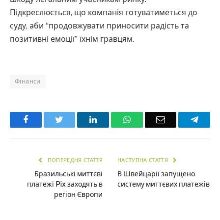
Підкреслюється, що компанія готуватиметься до
суду, аби “продовжувати приносити радість та
позитивні емоції” їхнім гравцям.
Фінанси
Facebook
Twitter
LinkedIn
WhatsApp
Email
Teleg
ПОПЕРЕДНЯ СТАТТЯ
НАСТУПНА СТАТТЯ
Бразильські миттєві
В Швейцарії запущено
платежі Pix заходять в
систему миттєвих платежів
регіон Європи