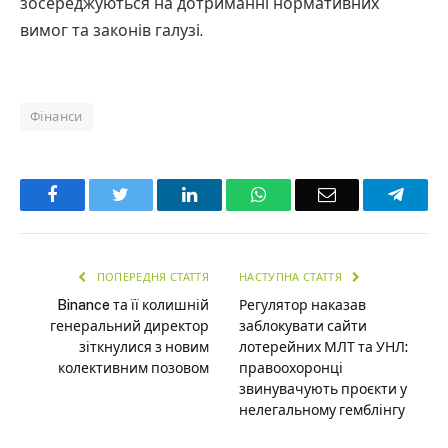
зосереджуються на дотриманні нормативних
вимог та законів галузі.
Фінанси
Facebook
Twitter
LinkedIn
WhatsApp
Email
Teleg
ПОПЕРЕДНЯ СТАТТЯ
НАСТУПНА СТАТТЯ
Binance та її колишній
Регулятор наказав
генеральний директор
заблокувати сайти
зіткнулися з новим
лотерейних МЛТ та УНЛ:
колективним позовом
правоохоронці
звинувачують проєкти у
нелегальному гемблінгу