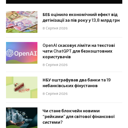
БЕБ оцінило економічний ефект від
детінізації за пів року у 13,8 млрд грн
8 Серпня 2026
OpenAI скасовує ліміти на текстові
чати ChatGPT для безкоштовних
користувачів
8 Серпня 2026
НБУ оштрафував два банки та 19
небанківських фінустанов
8 Серпня 2026
Чи стане блокчейн новими
“рейками” для світової фінансової
системи?