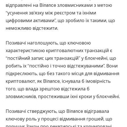
відправлені на Binance зловмисниками з метою
“усунення зв’язку між реєстром та їхніми
цифровими активами”, що зробило їх такими, що
неможливо відстежити.
Позивачі наголошують, що ключовою
характеристикою криптовалютних транзакцій є
“постійний запис цих транзакцій” у блокчейні, що
робить їх “постійно і точно відстежуваними”. Вони
підкреслюють, що без такого місця для відмивання
криптовалют, як Binance, існувала б імовірність
того, що влада зрештою відстежила б
зловмисників, простеживши їхні кроки у блокчейні.
Позивачі стверджують, що Binance відігравала
ключову роль у процесі відмивання грошей, що
порушує Закон про рекетирські та корумповані