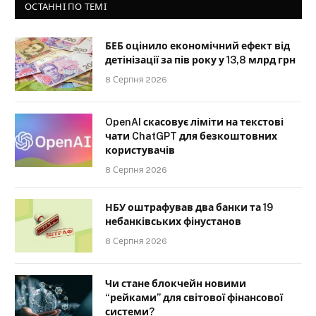
ОСТАННІ ПО ТЕМІ
БЕБ оцінило економічний ефект від
детінізації за пів року у 13,8 млрд грн
8 Серпня 2026
OpenAI скасовує ліміти на текстові
чати ChatGPT для безкоштовних
користувачів
8 Серпня 2026
НБУ оштрафував два банки та 19
небанківських фінустанов
8 Серпня 2026
Чи стане блокчейн новими
“рейками” для світової фінансової
системи?