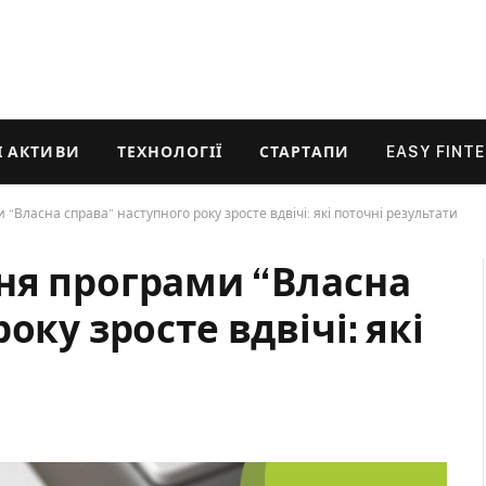
 АКТИВИ
ТЕХНОЛОГІЇ
СТАРТАПИ
EASY FINT
“Власна справа” наступного року зросте вдвічі: які поточні результати
ня програми “Власна
оку зросте вдвічі: які