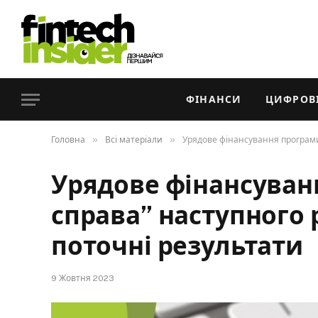
ФІНАНСИ
ЦИФРОВІ
»
»
Головна
Всі матеріали
Урядове фінансування програми 
Урядове фінансуван
справа” наступного р
поточні результати
9 Жовтня 2023