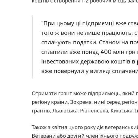
коштів є створення 1-2 робочих місць зале
“При цьому ці підприємці вже ств
того ж вони не лише працюють, с
сплачують податки. Станом на по
сплатили вже понад 400 млн грн 
інвестованих державою коштів в 
вже повернули у вигляді сплачени
Отримати грант може підприємець, який пра
регіону країни. Зокрема, нині серед регіо
грантів, Львівська, Рівненська, Київська, 
Також з квітня цього року діє ветеранськ
Ветерани або другий член їхнього подру