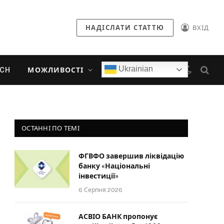
НАДІСЛАТИ СТАТТЮ
ВХІД
Ukrainian
ECH
МОЖЛИВОСТІ
ОСТАННІ ПО ТЕМІ
ФГВФО завершив ліквідацію
банку «Національні
інвестиції»
6 Серпня 2026
АСВІО БАНК пропонує