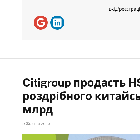
Вхід/реєстрац
Citigroup продасть 
роздрібного китайсь
млрд
9 Жовтня 2023