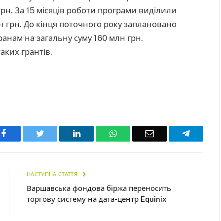
грн. За 15 місяців роботи програми виділили
лн грн. До кінця поточного року заплановано
ранам на загальну суму 160 млн грн.
аких грантів.
Facebook
Twitter
LinkedIn
WhatsApp
Email
Telegra
НАСТУПНА СТАТТЯ
Варшавська фондова біржа переносить
торгову систему на дата-центр Equinix