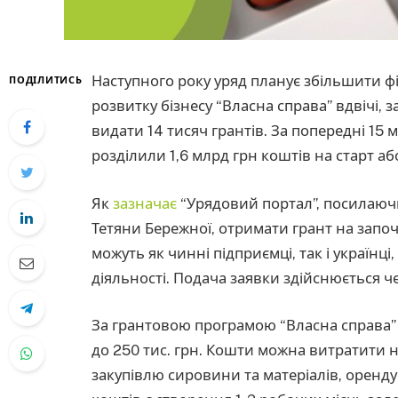
Наступного року уряд планує збільшити ф
ПОДІЛИТИСЬ
розвитку бізнесу “Власна справа” вдвічі, 
видати 14 тисяч грантів. За попередні 15 
розділили 1,6 млрд грн коштів на старт аб
Як
зазначає
“Урядовий портал”, посилаючи
Тетяни Бережної, отримати грант на зап
можуть як чинні підприємці, так і українці
діяльності. Подача заявки здійснюється че
За грантовою програмою “Власна справа” 
до 250 тис. грн. Кошти можна витратити 
закупівлю сировини та матеріалів, орен