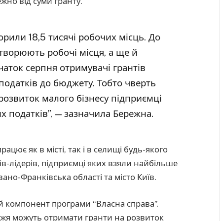
жно від суми гранту.
орили 18,5 тисячі робочих місць. До
творюють робочі місця, а ще й
чаток серпня отримувачі грантів
податків до бюджету. Тобто чверть
розвиток малого бізнесу підприємці
х податків”, — зазначила Бережна.
цює як в місті, так і в селищі будь-якого
нів-лідерів, підприємці яких взяли найбільше
Івано-Франківська області та місто Київ.
ий компонент програми “Власна справа”.
жжя можуть отримати гранти на розвиток