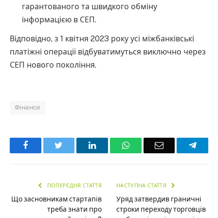
гарантованого та швидкого обміну
інформацією в СЕП.
Відповідно, з 1 квітня 2023 року усі міжбанківські
платіжні операції відбуватимуться виключно через
СЕП нового покоління.
Фінанси
Facebook
Twitter
LinkedIn
WhatsApp
Email
Teleg
ПОПЕРЕДНЯ СТАТТЯ
НАСТУПНА СТАТТЯ
Що засновникам стартапів
Уряд затвердив граничні
треба знати про
строки переходу торговців