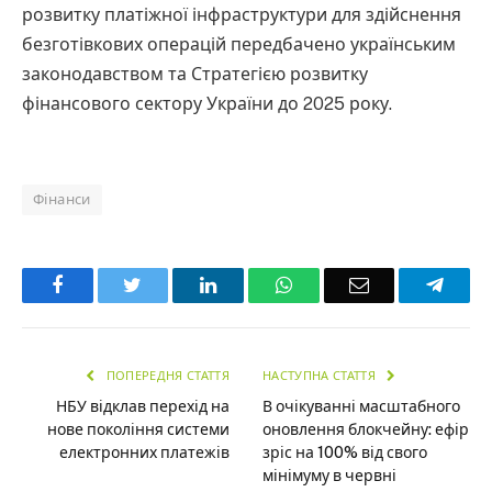
розвитку платіжної інфраструктури для здійснення
безготівкових операцій передбачено українським
законодавством та Стратегією розвитку
фінансового сектору України до 2025 року.
Фінанси
Facebook
Twitter
LinkedIn
WhatsApp
Email
Teleg
ПОПЕРЕДНЯ СТАТТЯ
НАСТУПНА СТАТТЯ
НБУ відклав перехід на
В очікуванні масштабного
нове покоління системи
оновлення блокчейну: ефір
електронних платежів
зріс на 100% від свого
мінімуму в червні